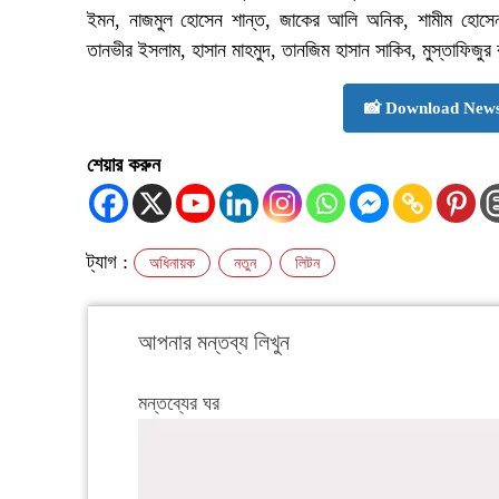
ইমন, নাজমুল হোসেন শান্ত, জাকের আলি অনিক, শামীম হোসেন প
তানভীর ইসলাম, হাসান মাহমুদ, তানজিম হাসান সাকিব, মুস্তাফিজুর
📸 Download News
শেয়ার করুন
ট্যাগ :
অধিনায়ক
নতুন
লিটন
আপনার মন্তব্য লিখুন
মন্তব্যের ঘর