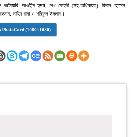
াটোয়ারি, তাওহীদ হৃদয়, শেখ মেহেদী (সহ-অধিনায়ক), রিশাদ হোসেন,
 রহমান, নাহিদ রানা ও শরিফুল ইসলাম।
 PhotoCard (1080×1080)