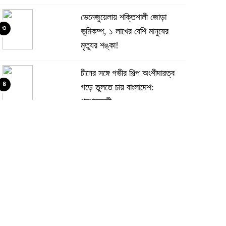
ভেনেজুয়েলায় শক্তিশালী জোড়া
৩
ভূমিকম্প, ১ লাখের বেশি মানুষের
মৃত্যুর শঙ্কা!
চীনের সঙ্গে গভীর শিল্প অংশীদারত্ব
৪
গড়ে তুলতে চায় বাংলাদেশ:
প্রধানমন্ত্রী
ভেনেজুয়েলার পর জাপানেও ৭.২
৫
মাত্রার শক্তিশালী ভূমিকম্প
টানা ৩ ম্যাচে গোল ভিনির, ইতিহাস
৬
বলছে বিশ্বকাপ জিতবে ব্রাজিল