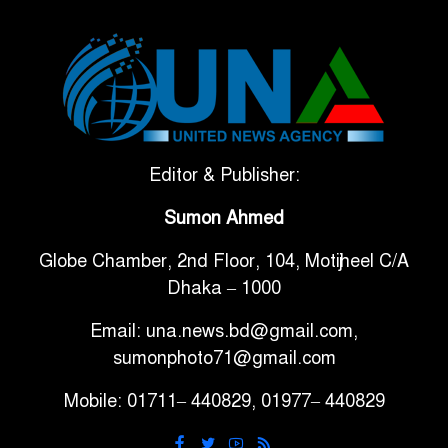
৫
মাত্রার শক্তিশালী ভূমিকম্প
টানা ৩ ম্যাচে গোল ভিনির, ইতিহাস
৬
বলছে বিশ্বকাপ জিতবে ব্রাজিল
সরকারি ৩শ কেজি বই বিক্রির
Editor & Publisher:
৭
অভিযোগ মাদ্রাসা সুপারের বিরুদ্ধে
Sumon Ahmed
Globe Chamber, 2nd Floor, 104, Motijheel C/A
গাড়ি বিক্রির পর মালিকানা
৮
Dhaka – 1000
পরিবর্তনে কঠোর নির্দেশনা
Email: una.news.bd@gmail.com,
আ.লীগ ও বিএনপির বিরুদ্ধে
sumonphoto71@gmail.com
৯
সমানভাবে লড়াই চালিয়ে যেতে হবে:
Mobile: 01711– 440829, 01977– 440829
নাহিদ