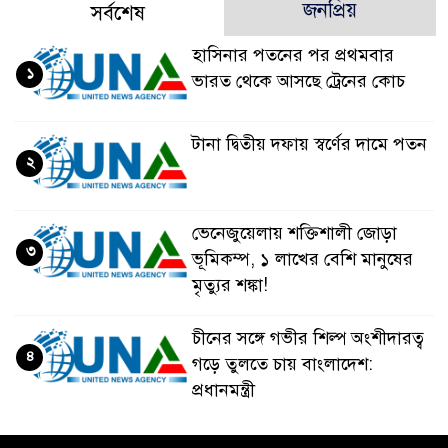
জনপ্রিয়
সর্বশেষ
হাসিনার পতনের পর প্রথমবার
১
ভারত থেকে আসছে ট্রেনের কোচ
টানা দ্বিতীয় দফায় স্বর্ণের দামে পতন
২
ভেনেজুয়েলায় শক্তিশালী জোড়া
৩
ভূমিকম্প, ১ লাখের বেশি মানুষের
মৃত্যুর শঙ্কা!
চীনের সঙ্গে গভীর শিল্প অংশীদারত্ব
৪
গড়ে তুলতে চায় বাংলাদেশ:
প্রধানমন্ত্রী
ভেনেজুয়েলার পর জাপানেও ৭.২