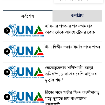
জনপ্রিয়
সর্বশেষ
হাসিনার পতনের পর প্রথমবার
১
ভারত থেকে আসছে ট্রেনের কোচ
টানা দ্বিতীয় দফায় স্বর্ণের দামে পতন
২
ভেনেজুয়েলায় শক্তিশালী জোড়া
৩
ভূমিকম্প, ১ লাখের বেশি মানুষের
মৃত্যুর শঙ্কা!
চীনের সঙ্গে গভীর শিল্প অংশীদারত্ব
৪
গড়ে তুলতে চায় বাংলাদেশ:
প্রধানমন্ত্রী