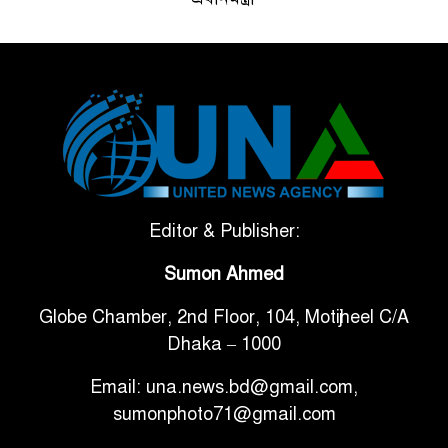
ভেনেজুয়েলার পর জাপানেও ৭.২
৫
মাত্রার শক্তিশালী ভূমিকম্প
টানা ৩ ম্যাচে গোল ভিনির, ইতিহাস
৬
বলছে বিশ্বকাপ জিতবে ব্রাজিল
সরকারি ৩শ কেজি বই বিক্রির
Editor & Publisher:
৭
অভিযোগ মাদ্রাসা সুপারের বিরুদ্ধে
Sumon Ahmed
Globe Chamber, 2nd Floor, 104, Motijheel C/A
গাড়ি বিক্রির পর মালিকানা
৮
Dhaka – 1000
পরিবর্তনে কঠোর নির্দেশনা
Email: una.news.bd@gmail.com,
আ.লীগ ও বিএনপির বিরুদ্ধে
sumonphoto71@gmail.com
৯
সমানভাবে লড়াই চালিয়ে যেতে হবে: