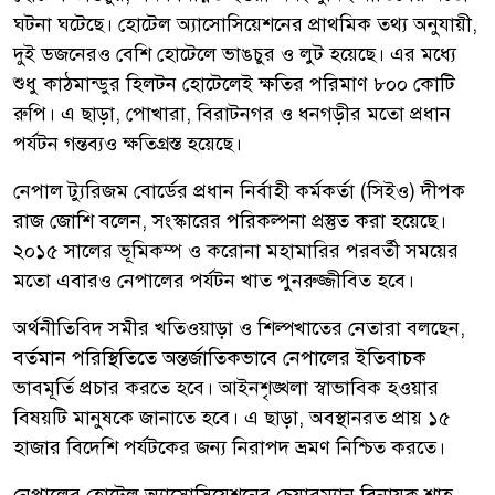
ঘটনা ঘটেছে। হোটেল অ্যাসোসিয়েশনের প্রাথমিক তথ্য অনুযায়ী,
দুই ডজনেরও বেশি হোটেলে ভাঙচুর ও লুট হয়েছে। এর মধ্যে
শুধু কাঠমান্ডুর হিলটন হোটেলেই ক্ষতির পরিমাণ ৮০০ কোটি
রুপি। এ ছাড়া, পোখারা, বিরাটনগর ও ধনগড়ীর মতো প্রধান
পর্যটন গন্তব্যও ক্ষতিগ্রস্ত হয়েছে।
নেপাল ট্যুরিজম বোর্ডের প্রধান নির্বাহী কর্মকর্তা (সিইও) দীপক
রাজ জোশি বলেন, সংস্কারের পরিকল্পনা প্রস্তুত করা হয়েছে।
২০১৫ সালের ভূমিকম্প ও করোনা মহামারির পরবর্তী সময়ের
মতো এবারও নেপালের পর্যটন খাত পুনরুজ্জীবিত হবে।
অর্থনীতিবিদ সমীর খতিওয়াড়া ও শিল্পখাতের নেতারা বলছেন,
বর্তমান পরিস্থিতিতে অন্তর্জাতিকভাবে নেপালের ইতিবাচক
ভাবমূর্তি প্রচার করতে হবে। আইনশৃঙ্খলা স্বাভাবিক হওয়ার
বিষয়টি মানুষকে জানাতে হবে। এ ছাড়া, অবস্থানরত প্রায় ১৫
হাজার বিদেশি পর্যটকের জন্য নিরাপদ ভ্রমণ নিশ্চিত করতে।
নেপালের হোটেল অ্যাসোসিয়েশনের চেয়ারম্যান বিনায়ক শাহ