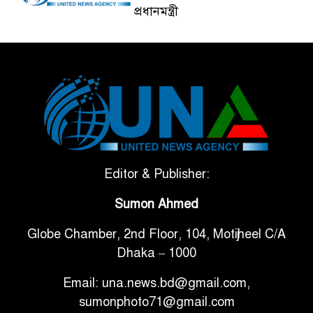
প্রধানমন্ত্রী
ভেনেজুয়েলার পর জাপানেও ৭.২
৫
মাত্রার শক্তিশালী ভূমিকম্প
টানা ৩ ম্যাচে গোল ভিনির, ইতিহাস
৬
বলছে বিশ্বকাপ জিতবে ব্রাজিল
সরকারি ৩শ কেজি বই বিক্রির
Editor & Publisher:
৭
অভিযোগ মাদ্রাসা সুপারের বিরুদ্ধে
Sumon Ahmed
Globe Chamber, 2nd Floor, 104, Motijheel C/A
গাড়ি বিক্রির পর মালিকানা
৮
Dhaka – 1000
পরিবর্তনে কঠোর নির্দেশনা
Email: una.news.bd@gmail.com,
আ.লীগ ও বিএনপির বিরুদ্ধে
sumonphoto71@gmail.com
৯