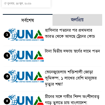
বুধবার, ২৪ জুন, ২০২৬
জনপ্রিয়
সর্বশেষ
হাসিনার পতনের পর প্রথমবার
১
ভারত থেকে আসছে ট্রেনের কোচ
টানা দ্বিতীয় দফায় স্বর্ণের দামে পতন
২
ভেনেজুয়েলায় শক্তিশালী জোড়া
৩
ভূমিকম্প, ১ লাখের বেশি মানুষের
মৃত্যুর শঙ্কা!
চীনের সঙ্গে গভীর শিল্প অংশীদারত্ব
৪
গড়ে তুলতে চায় বাংলাদেশ: