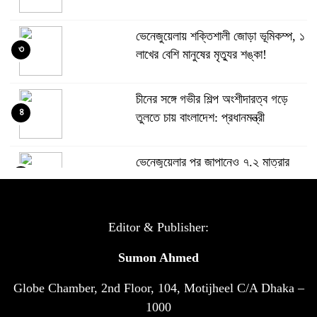
ভেনেজুয়েলায় শক্তিশালী জোড়া ভূমিকম্প, ১
৩
লাখের বেশি মানুষের মৃত্যুর শঙ্কা!
চীনের সঙ্গে গভীর শিল্প অংশীদারত্ব গড়ে
৪
তুলতে চায় বাংলাদেশ: প্রধানমন্ত্রী
ভেনেজুয়েলার পর জাপানেও ৭.২ মাত্রার
৫
শক্তিশালী ভূমিকম্প
টানা ৩ ম্যাচে গোল ভিনির, ইতিহাস বলছে
Editor & Publisher:
৬
বিশ্বকাপ জিতবে ব্রাজিল
Sumon Ahmed
Globe Chamber, 2nd Floor, 104, Motijheel C/A Dhaka –
সরকারি ৩শ কেজি বই বিক্রির অভিযোগ
৭
মাদ্রাসা সুপারের বিরুদ্ধে
1000