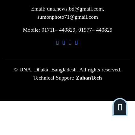
Email: una.news.bd@gmail.com,
গাড়ি বিক্রির পর মালিকানা পরিবর্তনে কঠোর
sumonphoto71@gmail.com
৮
নির্দেশনা
Mobile: 01711– 440829, 01977– 440829
আ.লীগ ও বিএনপির বিরুদ্ধে সমানভাবে
৯
লড়াই চালিয়ে যেতে হবে: নাহিদ
ঢাবিতে মাথায় কাঁঠাল পড়ে মালির মৃত্যু
© UNA, Dhaka, Bangladesh. All rights reserved.
১০
Technical Support:
ZahanTech