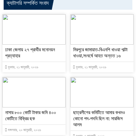
ক্যাটাগরি সম্পর্কিত সংবাদ
ঢাকা জেলায় ২৭ প্রার্থীর মনোনয়ন
মিরপুরে জামায়াত-বিএনপি ধাওয়া পাল্টা
প্রত্যাহার
ধাওয়া,সংঘর্ষে আহত অন্তত ১৬
বুধবার, ২১ জানুয়ারী, ২০২৬
বুধবার, ২১ জানুয়ারী, ২০২৬
নাসার ৮০০ কোটি টাকার জমি ৪০০
ছাত্রলীগের কমিটিতে আমার কখনও
কোটিতে বিক্রির ছক
কোনো পদ-পদবি ছিল না: সারজিস
আলম
মঙ্গলবার, ২০ জানুয়ারী, ২০২৬
বুধবার, ৭ জানুয়ারী, ২০২৬