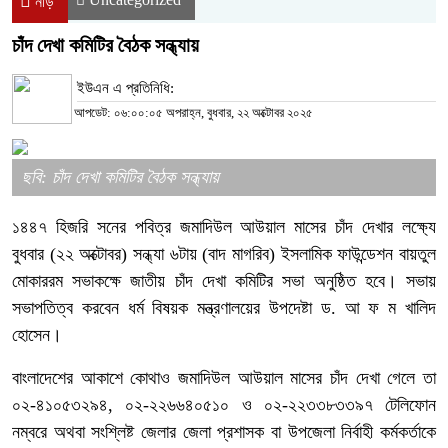
নীড়
চাঁদ দেখা কমিটির বৈঠক সন্ধ্যায়
ইউএন এ প্রতিনিধি:
আপডেট: ০৬:০০:০৫ অপরাহ্ন, বুধবার, ২২ অক্টোবর ২০২৫
ছবি: চাঁদ দেখা কমিটির বৈঠক সন্ধ্যায়
১৪৪৭ হিজরি সনের পবিত্র জমাদিউল আউয়াল মাসের চাঁদ দেখার লক্ষ্যে
বুধবার (২২ অক্টোবর) সন্ধ্যা ৬টায় (বাদ মাগরিব) ইসলামিক ফাউন্ডেশন বায়তুল
মোকাররম সভাকক্ষে জাতীয় চাঁদ দেখা কমিটির সভা অনুষ্ঠিত হবে। সভায়
সভাপতিত্ব করবেন ধর্ম বিষয়ক মন্ত্রণালয়ের উপদেষ্টা ড. আ ফ ম খালিদ
হোসেন।
বাংলাদেশের আকাশে কোথাও জমাদিউল আউয়াল মাসের চাঁদ দেখা গেলে তা
০২-৪১০৫৩২৯৪, ০২-২২৬৬৪০৫১০ ও ০২-২২৩৩৮৩৩৯৭ টেলিফোন
নম্বরে অথবা সংশ্লিষ্ট জেলার জেলা প্রশাসক বা উপজেলা নির্বাহী কর্মকর্তাকে