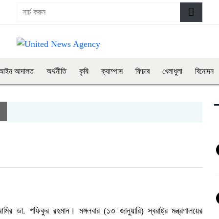
আইন আদালত
অর্থনীতি
কৃষি
ক্যাম্পাস
ফিচার
খেলাধুলা
বিনোদন
র ডা. শফিকুর রহমান। মঙ্গলবার (১৩ জানুয়ারি) স্বরাষ্ট্র মন্ত্রণালয়ের