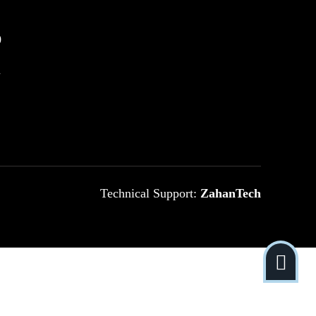
0
m
Technical Support:
ZahanTech