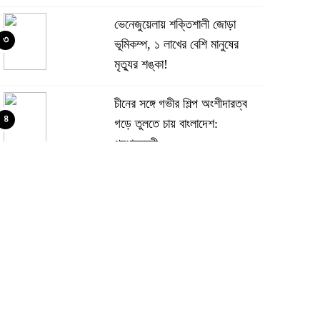
ভেনেজুয়েলায় শক্তিশালী জোড়া
৩
ভূমিকম্প, ১ লাখের বেশি মানুষের
মৃত্যুর শঙ্কা!
চীনের সঙ্গে গভীর শিল্প অংশীদারত্ব
৪
গড়ে তুলতে চায় বাংলাদেশ:
প্রধানমন্ত্রী
ভেনেজুয়েলার পর জাপানেও ৭.২
৫
মাত্রার শক্তিশালী ভূমিকম্প
টানা ৩ ম্যাচে গোল ভিনির, ইতিহাস
৬
বলছে বিশ্বকাপ জিতবে ব্রাজিল