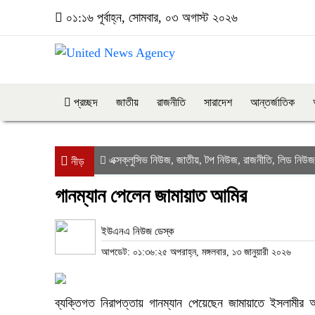
০১:১৬ পূর্বাহ্ন, সোমবার, ০৩ অগাস্ট ২০২৬
প্রচ্ছদ
জাতীয়
রাজনীতি
সারাদেশ
আন্তর্জাতিক
এক্সক্লুসিভ নিউজ
জাতীয়
টপ নিউজ
রাজনীতি
লিড নিউজ
,
,
,
,
নীড়
গানম্যান পেলেন জামায়াত আমির
ইউএনএ নিউজ ডেস্ক
আপডেট: ০১:৩৬:২৫ অপরাহ্ন, মঙ্গলবার, ১৩ জানুয়ারী ২০২৬
ব্যক্তিগত নিরাপত্তায় গানম্যান পেয়েছেন জামায়াতে ইসলামীর আমি