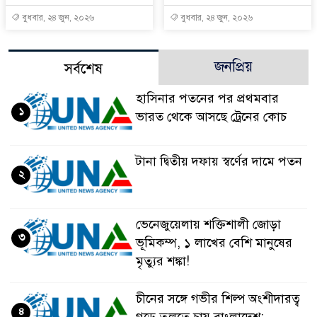
বুধবার, ২৪ জুন, ২০২৬
বুধবার, ২৪ জুন, ২০২৬
জনপ্রিয়
সর্বশেষ
হাসিনার পতনের পর প্রথমবার
১
ভারত থেকে আসছে ট্রেনের কোচ
টানা দ্বিতীয় দফায় স্বর্ণের দামে পতন
২
ভেনেজুয়েলায় শক্তিশালী জোড়া
৩
ভূমিকম্প, ১ লাখের বেশি মানুষের
মৃত্যুর শঙ্কা!
চীনের সঙ্গে গভীর শিল্প অংশীদারত্ব
৪
গড়ে তুলতে চায় বাংলাদেশ: