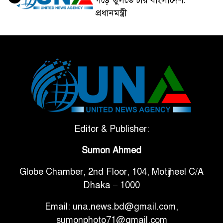
প্রধানমন্ত্রী
ভেনেজুয়েলার পর জাপানেও ৭.২
৫
মাত্রার শক্তিশালী ভূমিকম্প
টানা ৩ ম্যাচে গোল ভিনির, ইতিহাস
৬
বলছে বিশ্বকাপ জিতবে ব্রাজিল
সরকারি ৩শ কেজি বই বিক্রির
Editor & Publisher:
৭
অভিযোগ মাদ্রাসা সুপারের বিরুদ্ধে
Sumon Ahmed
Globe Chamber, 2nd Floor, 104, Motijheel C/A
গাড়ি বিক্রির পর মালিকানা
৮
Dhaka – 1000
পরিবর্তনে কঠোর নির্দেশনা
Email: una.news.bd@gmail.com,
আ.লীগ ও বিএনপির বিরুদ্ধে
sumonphoto71@gmail.com