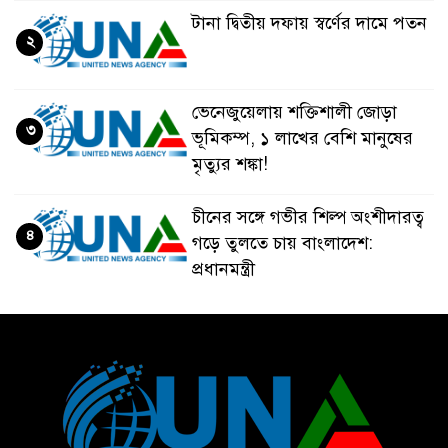
টানা দ্বিতীয় দফায় স্বর্ণের দামে পতন
২
ভেনেজুয়েলায় শক্তিশালী জোড়া
৩
ভূমিকম্প, ১ লাখের বেশি মানুষের
মৃত্যুর শঙ্কা!
চীনের সঙ্গে গভীর শিল্প অংশীদারত্ব
৪
গড়ে তুলতে চায় বাংলাদেশ:
প্রধানমন্ত্রী
ভেনেজুয়েলার পর জাপানেও ৭.২
৫
মাত্রার শক্তিশালী ভূমিকম্প
টানা ৩ ম্যাচে গোল ভিনির, ইতিহাস
৬
বলছে বিশ্বকাপ জিতবে ব্রাজিল