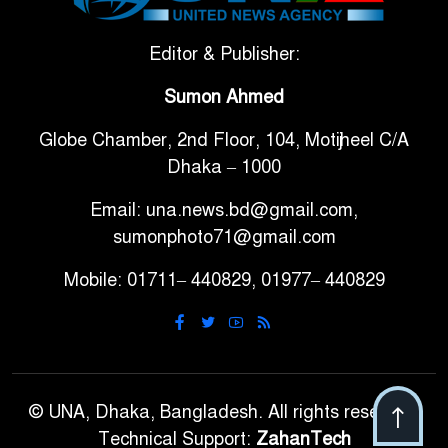
সরকারি ৩শ কেজি বই বিক্রির
Editor & Publisher:
৭
অভিযোগ মাদ্রাসা সুপারের বিরুদ্ধে
Sumon Ahmed
Globe Chamber, 2nd Floor, 104, Motijheel C/A
গাড়ি বিক্রির পর মালিকানা
৮
Dhaka – 1000
পরিবর্তনে কঠোর নির্দেশনা
Email: una.news.bd@gmail.com,
আ.লীগ ও বিএনপির বিরুদ্ধে
sumonphoto71@gmail.com
৯
সমানভাবে লড়াই চালিয়ে যেতে হবে:
Mobile: 01711– 440829, 01977– 440829
নাহিদ
ঢাবিতে মাথায় কাঁঠাল পড়ে মালির
১০
মৃত্যু
© UNA, Dhaka, Bangladesh. All rights reserved.
Technical Support:
ZahanTech