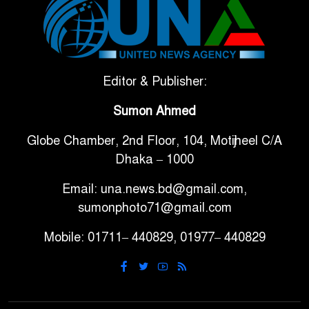
টানা ৩ ম্যাচে গোল ভিনির, ইতিহাস
৬
বলছে বিশ্বকাপ জিতবে ব্রাজিল
সরকারি ৩শ কেজি বই বিক্রির
Editor & Publisher:
৭
অভিযোগ মাদ্রাসা সুপারের বিরুদ্ধে
Sumon Ahmed
Globe Chamber, 2nd Floor, 104, Motijheel C/A
গাড়ি বিক্রির পর মালিকানা
৮
Dhaka – 1000
পরিবর্তনে কঠোর নির্দেশনা
Email: una.news.bd@gmail.com,
আ.লীগ ও বিএনপির বিরুদ্ধে
sumonphoto71@gmail.com
৯
সমানভাবে লড়াই চালিয়ে যেতে হবে:
Mobile: 01711– 440829, 01977– 440829
নাহিদ
ঢাবিতে মাথায় কাঁঠাল পড়ে মালির
১০
মৃত্যু