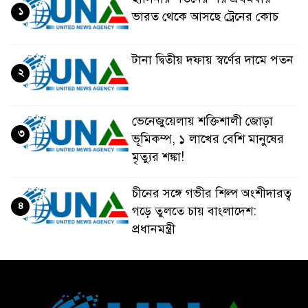
১
ভারত থেকে আসছে ট্রেনের কোচ
টানা দ্বিতীয় দফায় স্বর্ণের দামে পতন
২
ভেনেজুয়েলায় শক্তিশালী জোড়া
৩
ভূমিকম্প, ১ লাখের বেশি মানুষের
মৃত্যুর শঙ্কা!
চীনের সঙ্গে গভীর শিল্প অংশীদারত্ব
৪
গড়ে তুলতে চায় বাংলাদেশ:
প্রধানমন্ত্রী
ভেনেজুয়েলার পর জাপানেও ৭.২
৫
মাত্রার শক্তিশালী ভূমিকম্প