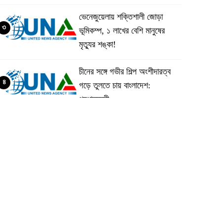
ভেনেজুয়েলায় শক্তিশালী জোড়া
৩
ভূমিকম্প, ১ লাখের বেশি মানুষের
মৃত্যুর শঙ্কা!
চীনের সঙ্গে গভীর শিল্প অংশীদারত্ব
৪
গড়ে তুলতে চায় বাংলাদেশ:
প্রধানমন্ত্রী
ভেনেজুয়েলার পর জাপানেও ৭.২
৫
মাত্রার শক্তিশালী ভূমিকম্প
টানা ৩ ম্যাচে গোল ভিনির, ইতিহাস
৬
বলছে বিশ্বকাপ জিতবে ব্রাজিল