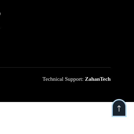
0
m
Technical Support:
ZahanTech