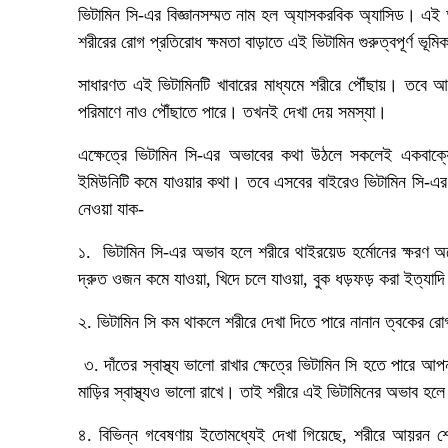
ভিটামিন সি-এর বিজ্ঞানসম্মত নাম হল অ্যাসকরবিক অ্যাসিড। এই
শরীরের রোগ প্রতিরোধ ক্ষমতা বাড়াতে এই ভিটামিন গুরুত্বপূর্ণ ভূম
সাধারণত এই ভিটামিনটি খাবারের মাধ্যমে শরীরে পৌঁছায়। তবে আমা
পরিমাণে নাও পৌঁছাতে পারে। তখনই দেখা দেয় সমস্যা।
এক্ষেত্রে ভিটামিন সি-এর অভাবের কথা উঠলে সকলেই একবাক্
ইমিউনিটি কমে যাওয়ার কথা। তবে এসবের বাইরেও ভিটামিন সি-এর 
নেওয়া যাক-
১. ভিটামিন সি-এর অভাব হলে শরীরে থাইরয়েড হর্মোনের ক্ষরণ অ
দ্রুত ওজন কমে যাওয়া, খিদে চলে যাওয়া, বুক ধড়ফড় করা ইত্যাদি
২. ভিটামিন সি কম থাকলে শরীরে দেখা দিতে পারে নানান ত্বকের রো
৩. দাঁতের স্বাস্থ্য ভালো রাখার ক্ষেত্রে ভিটামিন সি হতে পারে
মাড়ির স্বাস্থ্যও ভালো রাখে। তাই শরীরে এই ভিটামিনের অভাব হলে
৪. বিভিন্ন গবেষণায় ইতোমধ্যেই দেখা গিয়েছে, শরীরে আয়রন শোষণে