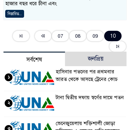
হাজার বছর ধরে চীনা এবং
বিস্তারিত...
10
07
08
09
জনপ্রিয়
সর্বশেষ
হাসিনার পতনের পর প্রথমবার
১
ভারত থেকে আসছে ট্রেনের কোচ
টানা দ্বিতীয় দফায় স্বর্ণের দামে পতন
২
ভেনেজুয়েলায় শক্তিশালী জোড়া
৩