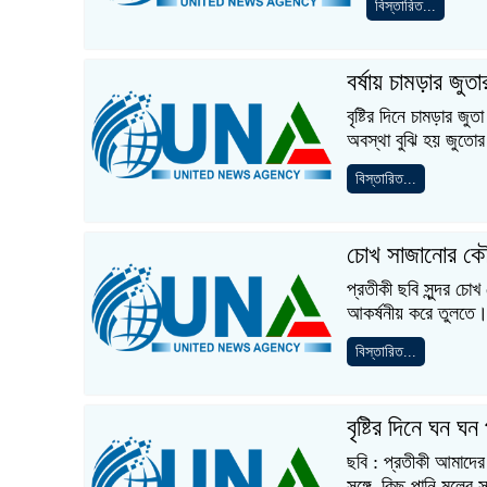
বিস্তারিত...
বর্ষায় চামড়ার জুতা
বৃষ্টির দিনে চামড়ার জ
অবস্থা বুঝি হয় জুতো
বিস্তারিত...
চোখ সাজানোর ক
প্রতীকী ছবি সুন্দর চো
আকর্ষনীয় করে তুলতে
বিস্তারিত...
বৃষ্টির দিনে ঘন ঘন
ছবি : প্রতীকী আমাদের 
সঙ্গে, কিছু পানি মলের স