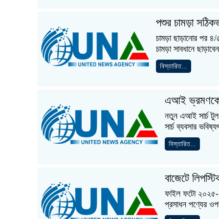
পশুর চামড়া সঠিক
চামড়া ছাড়ানোর পর ৪/৫
চামড়া সাবধানে ছাড়াব
বিস্তারিত...
এআই ভ্রমণকে 
নতুন এআই সার্চ টুল
সার্চ ব্যবসার ভবিষ
বিস্তারিত...
বাজেটে লিপস্টি
ফাইল ফটো ২০২৫-২৬ 
প্রসাধন পণ্যের ওপর