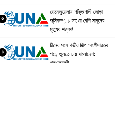
ভেনেজুয়েলায় শক্তিশালী জোড়া
৩
ভূমিকম্প, ১ লাখের বেশি মানুষের
মৃত্যুর শঙ্কা!
চীনের সঙ্গে গভীর শিল্প অংশীদারত্ব
৪
গড়ে তুলতে চায় বাংলাদেশ:
প্রধানমন্ত্রী
ভেনেজুয়েলার পর জাপানেও ৭.২
৫
মাত্রার শক্তিশালী ভূমিকম্প
টানা ৩ ম্যাচে গোল ভিনির, ইতিহাস
৬
বলছে বিশ্বকাপ জিতবে ব্রাজিল