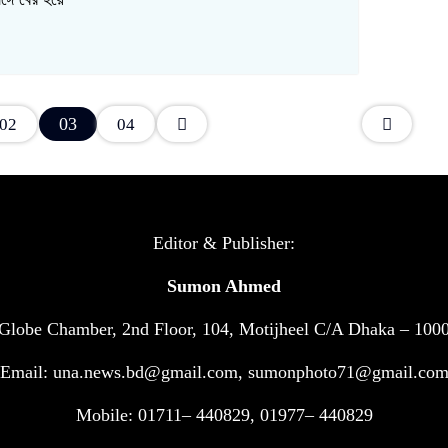
03
02
04
Editor & Publisher:
Sumon Ahmed
Globe Chamber, 2nd Floor, 104, Motijheel C/A Dhaka – 100
Email: una.news.bd@gmail.com, sumonphoto71@gmail.co
Mobile: 01711– 440829, 01977– 440829