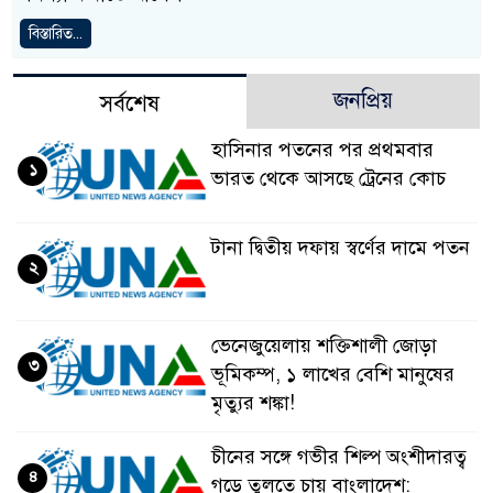
বিস্তারিত...
জনপ্রিয়
সর্বশেষ
হাসিনার পতনের পর প্রথমবার
১
ভারত থেকে আসছে ট্রেনের কোচ
টানা দ্বিতীয় দফায় স্বর্ণের দামে পতন
২
ভেনেজুয়েলায় শক্তিশালী জোড়া
৩
ভূমিকম্প, ১ লাখের বেশি মানুষের
মৃত্যুর শঙ্কা!
চীনের সঙ্গে গভীর শিল্প অংশীদারত্ব
৪
গড়ে তুলতে চায় বাংলাদেশ: