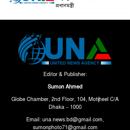
প্রধানমন্ত্রী
ভেনেজুয়েলার পর জাপানেও ৭.২
৫
মাত্রার শক্তিশালী ভূমিকম্প
টানা ৩ ম্যাচে গোল ভিনির, ইতিহাস
৬
বলছে বিশ্বকাপ জিতবে ব্রাজিল
সরকারি ৩শ কেজি বই বিক্রির
Editor & Publisher:
৭
অভিযোগ মাদ্রাসা সুপারের বিরুদ্ধে
Sumon Ahmed
গাড়ি বিক্রির পর মালিকানা
Globe Chamber, 2nd Floor, 104, Motijheel C/A
৮
পরিবর্তনে কঠোর নির্দেশনা
Dhaka – 1000
Email: una.news.bd@gmail.com,
আ.লীগ ও বিএনপির বিরুদ্ধে
sumonphoto71@gmail.com
৯