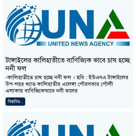
টাঙ্গাইলের কালিহাতীতে বাণিজ্যিক ভাবে চাষ হচ্ছে
ননী ফল
-কালিহাতীতে চাষ হচ্ছে ননী ফল । ছবি : ইউএনএ টাঙ্গাইলের
উপ-শহর খ্যাত কালিহাতীর এলেঙ্গা পৌরসভার পৌলী
এলাকায় বাণিজ্যিকভাবে ননী ফলের
বিস্তারিত...