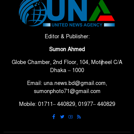
টানা ৩ ম্যাচে গোল ভিনির, ইতিহাস
৬
বলছে বিশ্বকাপ জিতবে ব্রাজিল
সরকারি ৩শ কেজি বই বিক্রির
Editor & Publisher:
৭
অভিযোগ মাদ্রাসা সুপারের বিরুদ্ধে
Sumon Ahmed
গাড়ি বিক্রির পর মালিকানা
Globe Chamber, 2nd Floor, 104, Motijheel C/A
৮
পরিবর্তনে কঠোর নির্দেশনা
Dhaka – 1000
Email: una.news.bd@gmail.com,
আ.লীগ ও বিএনপির বিরুদ্ধে
sumonphoto71@gmail.com
৯
সমানভাবে লড়াই চালিয়ে যেতে
হবে: নাহিদ
Mobile: 01711– 440829, 01977– 440829
ঢাবিতে মাথায় কাঁঠাল পড়ে মালির
১০
মৃত্যু