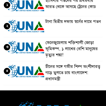
হাসিনার পতনের পর প্রথমবার
১
ভারত থেকে আসছে ট্রেনের কোচ
টানা দ্বিতীয় দফায় স্বর্ণের দামে পতন
২
ভেনেজুয়েলায় শক্তিশালী জোড়া
৩
ভূমিকম্প, ১ লাখের বেশি মানুষের
মৃত্যুর শঙ্কা!
চীনের সঙ্গে গভীর শিল্প অংশীদারত্ব
৪
গড়ে তুলতে চায় বাংলাদেশ:
প্রধানমন্ত্রী
ভেনেজুয়েলার পর জাপানেও ৭.২
৫
মাত্রার শক্তিশালী ভূমিকম্প