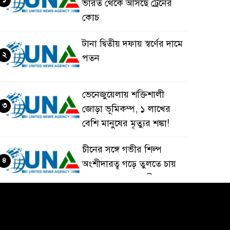
ভারত থেকে আসছে ট্রেনের
কোচ
টানা দ্বিতীয় দফায় স্বর্ণের দামে
২
পতন
ভেনেজুয়েলায় শক্তিশালী
৩
জোড়া ভূমিকম্প, ১ লাখের
বেশি মানুষের মৃত্যুর শঙ্কা!
চীনের সঙ্গে গভীর শিল্প
৪
অংশীদারত্ব গড়ে তুলতে চায়
বাংলাদেশ: প্রধানমন্ত্রী
ভেনেজুয়েলার পর জাপানেও
৫
৭.২ মাত্রার শক্তিশালী