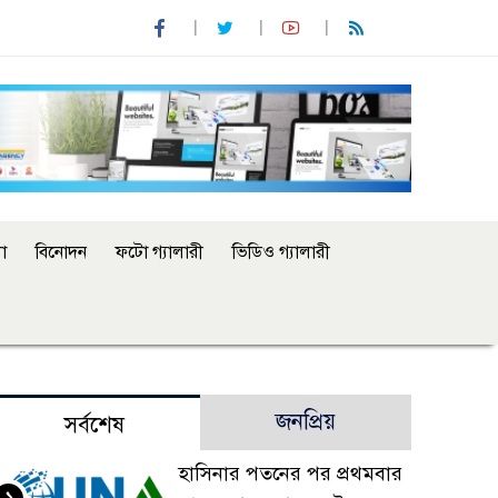
া
বিনোদন
ফটো গ্যালারী
ভিডিও গ্যালারী
জনপ্রিয়
সর্বশেষ
হাসিনার পতনের পর প্রথমবার
১