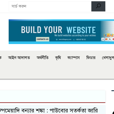
িক
আইন আদালত
অর্থনীতি
কৃষি
ক্যাম্পাস
ফিচার
খেলাধুল
ল্পমেয়াদি বন্যার শঙ্কা : পাউবোর সতর্কতা জারি