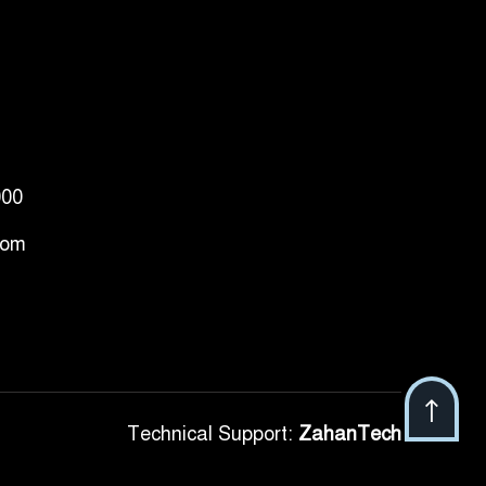
ভূমিকম্প
টানা ৩ ম্যাচে গোল ভিনির,
৬
ইতিহাস বলছে বিশ্বকাপ
জিতবে ব্রাজিল
সরকারি ৩শ কেজি বই বিক্রির
000
৭
অভিযোগ মাদ্রাসা সুপারের
বিরুদ্ধে
com
গাড়ি বিক্রির পর মালিকানা
৮
পরিবর্তনে কঠোর নির্দেশনা
আ.লীগ ও বিএনপির বিরুদ্ধে
৯
সমানভাবে লড়াই চালিয়ে যেতে
Technical Support:
ZahanTech
হবে: নাহিদ