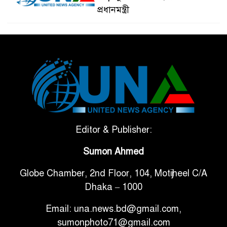
প্রধানমন্ত্রী
ভেনেজুয়েলার পর জাপানেও ৭.২
৫
মাত্রার শক্তিশালী ভূমিকম্প
টানা ৩ ম্যাচে গোল ভিনির, ইতিহাস
৬
বলছে বিশ্বকাপ জিতবে ব্রাজিল
সরকারি ৩শ কেজি বই বিক্রির
Editor & Publisher:
৭
অভিযোগ মাদ্রাসা সুপারের বিরুদ্ধে
Sumon Ahmed
গাড়ি বিক্রির পর মালিকানা
Globe Chamber, 2nd Floor, 104, Motijheel C/A
৮
পরিবর্তনে কঠোর নির্দেশনা
Dhaka – 1000
Email: una.news.bd@gmail.com,
আ.লীগ ও বিএনপির বিরুদ্ধে
sumonphoto71@gmail.com
৯