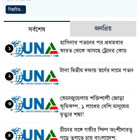
বিস্তারিত...
জনপ্রিয়
সর্বশেষ
হাসিনার পতনের পর প্রথমবার
১
ভারত থেকে আসছে ট্রেনের কোচ
টানা দ্বিতীয় দফায় স্বর্ণের দামে পতন
২
ভেনেজুয়েলায় শক্তিশালী জোড়া
৩
ভূমিকম্প, ১ লাখের বেশি মানুষের
মৃত্যুর শঙ্কা!
চীনের সঙ্গে গভীর শিল্প অংশীদারত্ব
৪
গড়ে তুলতে চায় বাংলাদেশ: