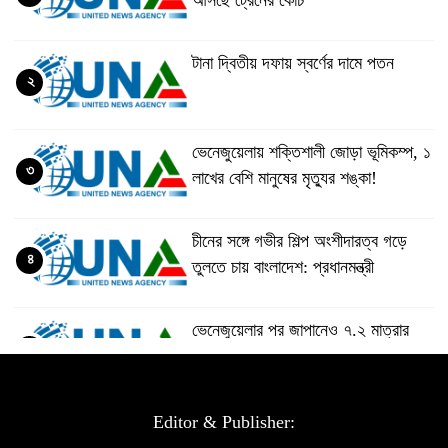
টানা দ্বিতীয় দফায় স্বর্ণের দামে পতন
২
ভেনেজুয়েলায় শক্তিশালী জোড়া ভূমিকম্প, ১
৩
লাখের বেশি মানুষের মৃত্যুর শঙ্কা!
চীনের সঙ্গে গভীর শিল্প অংশীদারত্ব গড়ে
৪
তুলতে চায় বাংলাদেশ: প্রধানমন্ত্রী
ভেনেজুয়েলার পর জাপানেও ৭.২ মাত্রার
৫
শক্তিশালী ভূমিকম্প
টানা ৩ ম্যাচে গোল ভিনির, ইতিহাস বলছে
Editor & Publisher:
৬
বিশ্বকাপ জিতবে ব্রাজিল