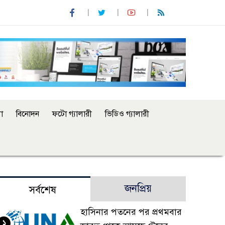
া
বিনোদন
ফটো গ্যালারী
ভিডিও গ্যালারী
জনপ্রিয়
সর্বশেষ
হাসিনার পতনের পর প্রথমবার
১