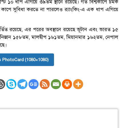
্ট ১০ ধাপ এগিয়ে ৩৯তম স্থানে রয়েছে। গত বিশ্বকাপে চমক
 কাপে সুবিধা করতে না পারলেও র‌্যাংকিং-এ এক ধাপ এগিয়ে
্তিত রয়েছে, এর পরের অবস্থানে রয়েছে ভূটান এবং ভারত ১৫
নিস্তান ১৫৮তম, মালদ্বীপ ১৬১তম, মিয়ানমার ১৬২তম, নেপাল
েছে।
 PhotoCard (1080×1080)