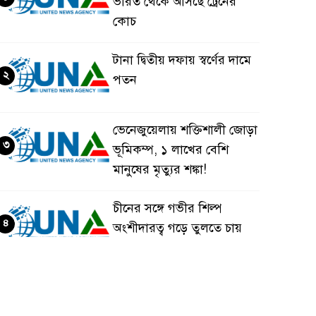
ভারত থেকে আসছে ট্রেনের
কোচ
টানা দ্বিতীয় দফায় স্বর্ণের দামে
২
পতন
ভেনেজুয়েলায় শক্তিশালী জোড়া
৩
ভূমিকম্প, ১ লাখের বেশি
মানুষের মৃত্যুর শঙ্কা!
চীনের সঙ্গে গভীর শিল্প
৪
অংশীদারত্ব গড়ে তুলতে চায়
বাংলাদেশ: প্রধানমন্ত্রী
ভেনেজুয়েলার পর জাপানেও
৫
৭.২ মাত্রার শক্তিশালী ভূমিকম্প