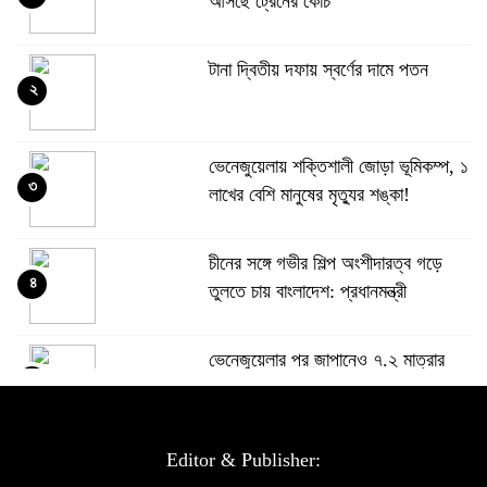
আসছে ট্রেনের কোচ
টানা দ্বিতীয় দফায় স্বর্ণের দামে পতন
২
ভেনেজুয়েলায় শক্তিশালী জোড়া ভূমিকম্প, ১
৩
লাখের বেশি মানুষের মৃত্যুর শঙ্কা!
চীনের সঙ্গে গভীর শিল্প অংশীদারত্ব গড়ে
৪
তুলতে চায় বাংলাদেশ: প্রধানমন্ত্রী
ভেনেজুয়েলার পর জাপানেও ৭.২ মাত্রার
৫
শক্তিশালী ভূমিকম্প
টানা ৩ ম্যাচে গোল ভিনির, ইতিহাস বলছে
Editor & Publisher:
৬
বিশ্বকাপ জিতবে ব্রাজিল