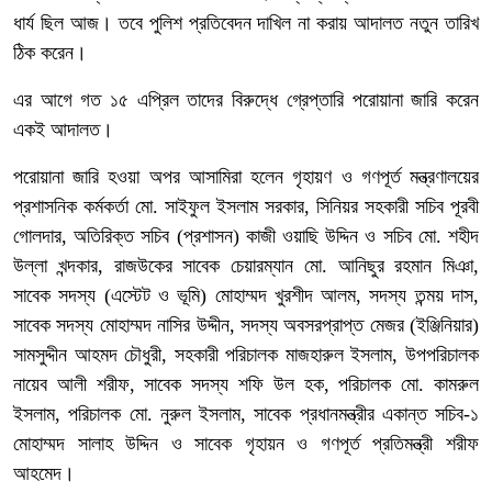
ধার্য ছিল আজ। তবে পুলিশ প্রতিবেদন দাখিল না করায় আদালত নতুন তারিখ
ঠিক করেন।
এর আগে গত ১৫ এপ্রিল তাদের বিরুদ্ধে গ্রেপ্তারি পরোয়ানা জারি করেন
একই আদালত।
পরোয়ানা জারি হওয়া অপর আসামিরা হলেন গৃহায়ণ ও গণপূর্ত মন্ত্রণালয়ের
প্রশাসনিক কর্মকর্তা মো. সাইফুল ইসলাম সরকার, সিনিয়র সহকারী সচিব পূরবী
গোলদার, অতিরিক্ত সচিব (প্রশাসন) কাজী ওয়াছি উদ্দিন ও সচিব মো. শহীদ
উল্লা খন্দকার, রাজউকের সাবেক চেয়ারম্যান মো. আনিছুর রহমান মিঞা,
সাবেক সদস্য (এস্টেট ও ভূমি) মোহাম্মদ খুরশীদ আলম, সদস্য তন্ময় দাস,
সাবেক সদস্য মোহাম্মদ নাসির উদ্দীন, সদস্য অবসরপ্রাপ্ত মেজর (ইঞ্জিনিয়ার)
সামসুদ্দীন আহমদ চৌধুরী, সহকারী পরিচালক মাজহারুল ইসলাম, উপপরিচালক
নায়েব আলী শরীফ, সাবেক সদস্য শফি উল হক, পরিচালক মো. কামরুল
ইসলাম, পরিচালক মো. নুরুল ইসলাম, সাবেক প্রধানমন্ত্রীর একান্ত সচিব-১
মোহাম্মদ সালাহ উদ্দিন ও সাবেক গৃহায়ন ও গণপূর্ত প্রতিমন্ত্রী শরীফ
আহমেদ।