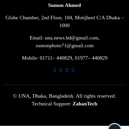
Sumon Ahmed
Globe Chamber, 2nd Floor, 104, Motijheel C/A Dhaka –
সরকারি ৩শ কেজি বই বিক্রির অভিযোগ
৭
মাদ্রাসা সুপারের বিরুদ্ধে
1000
Email: una.news.bd@gmail.com,
গাড়ি বিক্রির পর মালিকানা পরিবর্তনে কঠোর
sumonphoto71@gmail.com
৮
নির্দেশনা
Mobile: 01711– 440829, 01977– 440829
আ.লীগ ও বিএনপির বিরুদ্ধে সমানভাবে
৯
লড়াই চালিয়ে যেতে হবে: নাহিদ
ঢাবিতে মাথায় কাঁঠাল পড়ে মালির মৃত্যু
© UNA, Dhaka, Bangladesh. All rights reserved.
১০
Technical Support:
ZahanTech