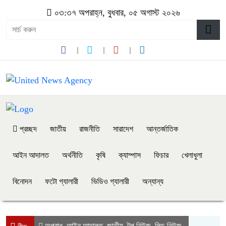
০৩:৩৭ অপরাহ্ন, বুধবার, ০৫ অগাস্ট ২০২৬
প্রচ্ছদ
জাতীয়
রাজনীতি
সারাদেশ
আন্তর্জাতিক
আইন আদালত
অর্থনীতি
কৃষি
ক্যাম্পাস
ফিচার
খেলাধুলা
বিনোদন
ফটো গ্যালারী
ভিডিও গ্যালারী
অন্যান্য
অপরাধ
আইন আদালত
জাতীয়
টপ নিউজ
লিড নিউজ
,
,
,
,