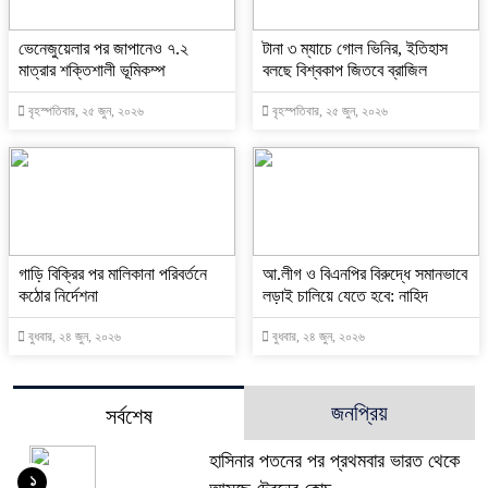
ভেনেজুয়েলার পর জাপানেও ৭.২
টানা ৩ ম্যাচে গোল ভিনির, ইতিহাস
মাত্রার শক্তিশালী ভূমিকম্প
বলছে বিশ্বকাপ জিতবে ব্রাজিল
বৃহস্পতিবার, ২৫ জুন, ২০২৬
বৃহস্পতিবার, ২৫ জুন, ২০২৬
গাড়ি বিক্রির পর মালিকানা পরিবর্তনে
আ.লীগ ও বিএনপির বিরুদ্ধে সমানভাবে
কঠোর নির্দেশনা
লড়াই চালিয়ে যেতে হবে: নাহিদ
বুধবার, ২৪ জুন, ২০২৬
বুধবার, ২৪ জুন, ২০২৬
জনপ্রিয়
সর্বশেষ
হাসিনার পতনের পর প্রথমবার ভারত থেকে
১