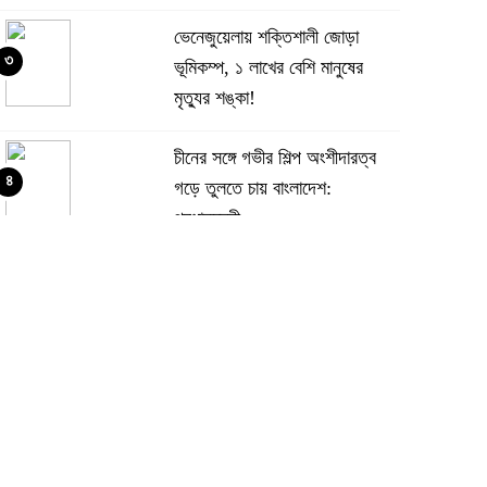
ভেনেজুয়েলায় শক্তিশালী জোড়া
৩
ভূমিকম্প, ১ লাখের বেশি মানুষের
মৃত্যুর শঙ্কা!
চীনের সঙ্গে গভীর শিল্প অংশীদারত্ব
৪
গড়ে তুলতে চায় বাংলাদেশ:
প্রধানমন্ত্রী
ভেনেজুয়েলার পর জাপানেও ৭.২
৫
মাত্রার শক্তিশালী ভূমিকম্প
টানা ৩ ম্যাচে গোল ভিনির, ইতিহাস
৬
বলছে বিশ্বকাপ জিতবে ব্রাজিল