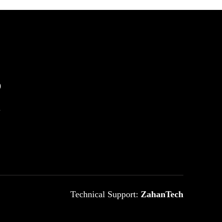
0
m
Technical Support:
ZahanTech