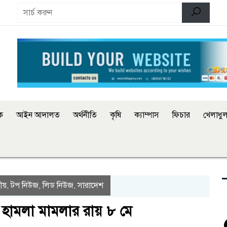
িক
আইন আদালত
অর্থনীতি
কৃষি
ক্যাম্পাস
ফিচার
খেলাধুল
ীয়
টপ নিউজ
লিড নিউজ
সারাদেশ
,
,
,
হামলা মামলার রায় ৮ মে