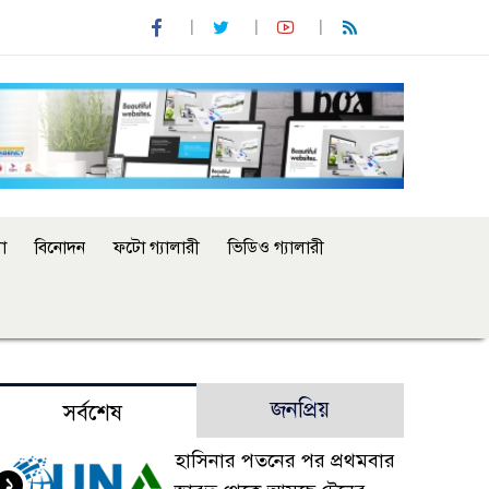
া
বিনোদন
ফটো গ্যালারী
ভিডিও গ্যালারী
জনপ্রিয়
সর্বশেষ
হাসিনার পতনের পর প্রথমবার
১