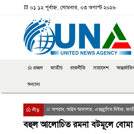
০১:১২ পূর্বাহ্ন, সোমবার, ০৩ অগাস্ট ২০২৬
প্রচ্ছদ
জাতীয়
রাজনীতি
সারাদেশ
আন্তর্জাত
অন্যান্য
অপরাধ
আইন আদালত
এক্সক্লুসিভ নিউজ
জাত
,
,
,
নীড়
বহুল আলোচিত রমনা বটমূলে বোমা 