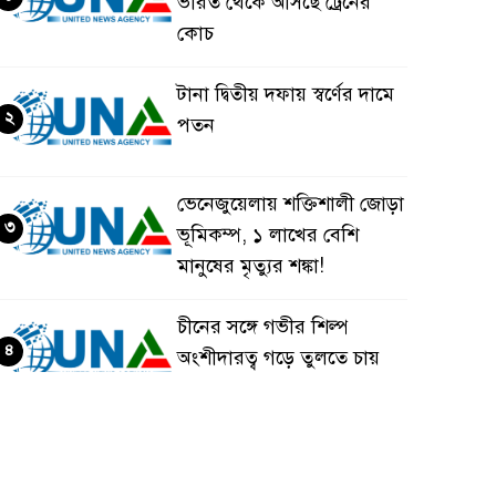
ভারত থেকে আসছে ট্রেনের
কোচ
টানা দ্বিতীয় দফায় স্বর্ণের দামে
২
পতন
ভেনেজুয়েলায় শক্তিশালী জোড়া
৩
ভূমিকম্প, ১ লাখের বেশি
মানুষের মৃত্যুর শঙ্কা!
চীনের সঙ্গে গভীর শিল্প
৪
অংশীদারত্ব গড়ে তুলতে চায়
বাংলাদেশ: প্রধানমন্ত্রী
ভেনেজুয়েলার পর জাপানেও
৫
৭.২ মাত্রার শক্তিশালী ভূমিকম্প