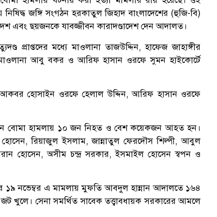
নে বোমা হামলার ঘটনায় করা হত্যা মামলার রায় হয়েছে। ওই
নিষিদ্ধ জঙ্গি সংগঠন হরকাতুল জিহাদ বাংলাদেশের (হুজি-বি)
্ডাদেশ এবং ছয়জনকে যাবজ্জীবন কারাদণ্ডাদেশ দেন আদালত।
ণ্ড প্রাপ্তদের মধ্যে মাওলানা তাজউদ্দিন, হাফেজ জাহাঙ্গীর
মাওলানা আবু বকর ও আরিফ হাসান ওরফে সুমন হাইকোর্টে
াওলানা আকবর হোসাইন ওরফে হেলাল উদ্দিন, আরিফ হাসান ওরফে
ষ্ঠানে বোমা হামলায় ১০ জন নিহত ও বেশ কয়েকজন আহত হন।
োসেন, রিয়াজুল ইসলাম, জান্নাতুল ফেরদৌস শিল্পী, আবুল
মরান হোসেন, অসীম চন্দ্র সরকার, ইসমাইল হোসেন স্বপন ও
 ১৯ নভেম্বর এ মামলায় মুফতি আবদুল হান্নান আদালতে ১৬৪
 জট খুলে। সেনা সমর্থিত সাবেক তত্ত্বাবধায়ক সরকারের আমলে