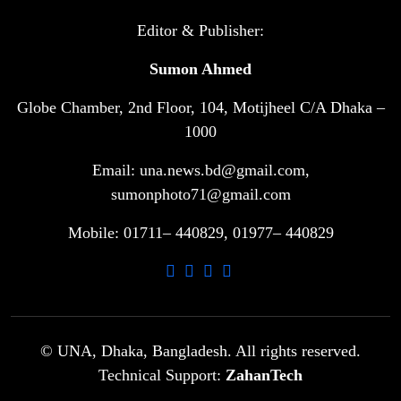
টানা ৩ ম্যাচে গোল ভিনির, ইতিহাস বলছে
Editor & Publisher:
৬
বিশ্বকাপ জিতবে ব্রাজিল
Sumon Ahmed
Globe Chamber, 2nd Floor, 104, Motijheel C/A Dhaka –
সরকারি ৩শ কেজি বই বিক্রির অভিযোগ
৭
মাদ্রাসা সুপারের বিরুদ্ধে
1000
Email: una.news.bd@gmail.com,
গাড়ি বিক্রির পর মালিকানা পরিবর্তনে কঠোর
sumonphoto71@gmail.com
৮
নির্দেশনা
Mobile: 01711– 440829, 01977– 440829
আ.লীগ ও বিএনপির বিরুদ্ধে সমানভাবে
৯
লড়াই চালিয়ে যেতে হবে: নাহিদ
ঢাবিতে মাথায় কাঁঠাল পড়ে মালির মৃত্যু
© UNA, Dhaka, Bangladesh. All rights reserved.
১০
Technical Support:
ZahanTech