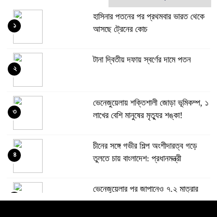
হাসিনার পতনের পর প্রথমবার ভারত থেকে
১
আসছে ট্রেনের কোচ
টানা দ্বিতীয় দফায় স্বর্ণের দামে পতন
২
ভেনেজুয়েলায় শক্তিশালী জোড়া ভূমিকম্প, ১
৩
লাখের বেশি মানুষের মৃত্যুর শঙ্কা!
চীনের সঙ্গে গভীর শিল্প অংশীদারত্ব গড়ে
৪
তুলতে চায় বাংলাদেশ: প্রধানমন্ত্রী
ভেনেজুয়েলার পর জাপানেও ৭.২ মাত্রার
৫
শক্তিশালী ভূমিকম্প