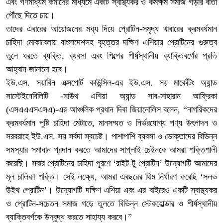
এবং গণমাধ্যম কর্মীদের মাধ্যমে একটি স্বাস্থ্যকর ও কর্মক্ষম সমাজ গড়ার বার্তা
পৌঁছে দিতে চায়।
তাদের এবারের আয়োজনের মধ্য দিয়ে প্রোটিন-সমৃদ্ধ খাবারের ক্রমবর্ধমান
চাহিদা মোকাবেলায় বাংলাদেশসহ বৃহত্তর দক্ষিণ এশিয়ায় প্রোটিনের গুরুত্ব
তুলে ধরতে ব্যক্তি, ব্যবসা এবং শিল্পের শীর্ষস্থানীয় ব্যাক্তিবর্গের প্রতি
আহ্বান জানানো হবে।
ইউ.এস. সয়াবিন এক্সপোর্ট কাউন্সিল-এর ইউ.এস. সয় মার্কেটিং অ্যান্ড
সাস্টেইনেবিলিটি -সাউথ এশিয়া অ্যান্ড সাব-সাহারান আফ্রিকা
(এসএএএসএসএ)-এর আঞ্চলিক প্রধান দিবা জিয়ানোলিস বলেন, “নাগরিকদের
ক্রমবর্ধমান পুষ্টি চাহিদা মেটাতে, মানসম্মত ও নির্ভরযোগ্য পণ্য উৎপাদন ও
সরবরাহে ইউ.এস. সয় সর্বদা স্বচেষ্ট। পাশাপাশি ব্যবসা ও ভোক্তাদের বিভিন্ন
সমস্যার সমাধান প্রদান করতে আমাদের সাপ্লাই চেইনকে আমরা শক্তিশালী
করেছি। সবার প্রোটিনের চাহিদা পূরণে ‘রাইট টু প্রোটিন’ উদ্যোগটি আমাদের
মূল চালিকা শক্তি। সেই লক্ষ্যে, আমরা এবছরের থিম নির্ধারণ করেছি ‘সলভ
উইথ প্রোটিন’। উদ্যোগটি দক্ষিণ এশিয়া এবং এর বাইরেও একটি স্বাস্থ্যকর
ও প্রোটিন-সচেতন সমাজ গড়ে তুলতে বিভিন্ন স্টেকহোল্ডার ও শীর্ষস্থানীয়
ব্যাক্তিবর্গকে উদ্বুদ্ধ করতে সাহায্য করবে।”