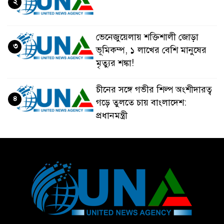
২
ভেনেজুয়েলায় শক্তিশালী জোড়া
৩
ভূমিকম্প, ১ লাখের বেশি মানুষের
মৃত্যুর শঙ্কা!
চীনের সঙ্গে গভীর শিল্প অংশীদারত্ব
৪
গড়ে তুলতে চায় বাংলাদেশ:
প্রধানমন্ত্রী
ভেনেজুয়েলার পর জাপানেও ৭.২
৫
মাত্রার শক্তিশালী ভূমিকম্প
টানা ৩ ম্যাচে গোল ভিনির, ইতিহাস
৬
বলছে বিশ্বকাপ জিতবে ব্রাজিল