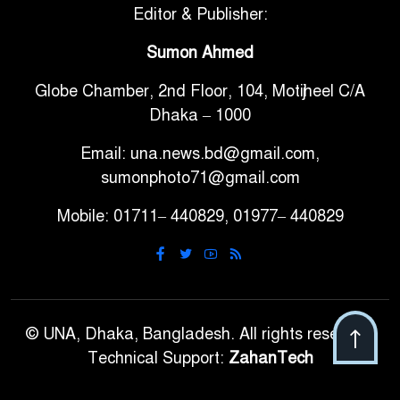
সরকারি ৩শ কেজি বই বিক্রির
Editor & Publisher:
৭
অভিযোগ মাদ্রাসা সুপারের বিরুদ্ধে
Sumon Ahmed
Globe Chamber, 2nd Floor, 104, Motijheel C/A
গাড়ি বিক্রির পর মালিকানা
৮
Dhaka – 1000
পরিবর্তনে কঠোর নির্দেশনা
Email: una.news.bd@gmail.com,
আ.লীগ ও বিএনপির বিরুদ্ধে
sumonphoto71@gmail.com
৯
সমানভাবে লড়াই চালিয়ে যেতে হবে:
Mobile: 01711– 440829, 01977– 440829
নাহিদ
ঢাবিতে মাথায় কাঁঠাল পড়ে মালির
১০
মৃত্যু
© UNA, Dhaka, Bangladesh. All rights reserved.
Technical Support:
ZahanTech