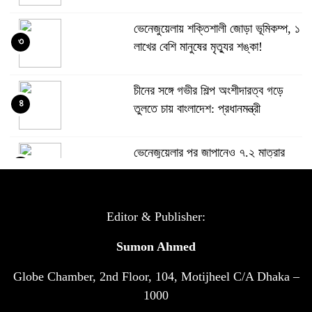
ভেনেজুয়েলায় শক্তিশালী জোড়া ভূমিকম্প, ১
৩
লাখের বেশি মানুষের মৃত্যুর শঙ্কা!
চীনের সঙ্গে গভীর শিল্প অংশীদারত্ব গড়ে
৪
তুলতে চায় বাংলাদেশ: প্রধানমন্ত্রী
ভেনেজুয়েলার পর জাপানেও ৭.২ মাত্রার
৫
শক্তিশালী ভূমিকম্প
টানা ৩ ম্যাচে গোল ভিনির, ইতিহাস বলছে
Editor & Publisher:
৬
বিশ্বকাপ জিতবে ব্রাজিল
Sumon Ahmed
Globe Chamber, 2nd Floor, 104, Motijheel C/A Dhaka –
সরকারি ৩শ কেজি বই বিক্রির অভিযোগ
৭
মাদ্রাসা সুপারের বিরুদ্ধে
1000