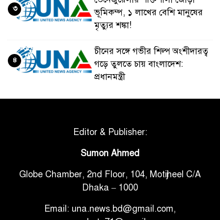
৩
ভূমিকম্প, ১ লাখের বেশি মানুষের
মৃত্যুর শঙ্কা!
চীনের সঙ্গে গভীর শিল্প অংশীদারত্ব
৪
গড়ে তুলতে চায় বাংলাদেশ:
প্রধানমন্ত্রী
ভেনেজুয়েলার পর জাপানেও ৭.২
৫
মাত্রার শক্তিশালী ভূমিকম্প
Editor & Publisher:
টানা ৩ ম্যাচে গোল ভিনির, ইতিহাস
Sumon Ahmed
৬
বলছে বিশ্বকাপ জিতবে ব্রাজিল
Globe Chamber, 2nd Floor, 104, Motijheel C/A
Dhaka – 1000
সরকারি ৩শ কেজি বই বিক্রির
৭
অভিযোগ মাদ্রাসা সুপারের বিরুদ্ধে
Email: una.news.bd@gmail.com,