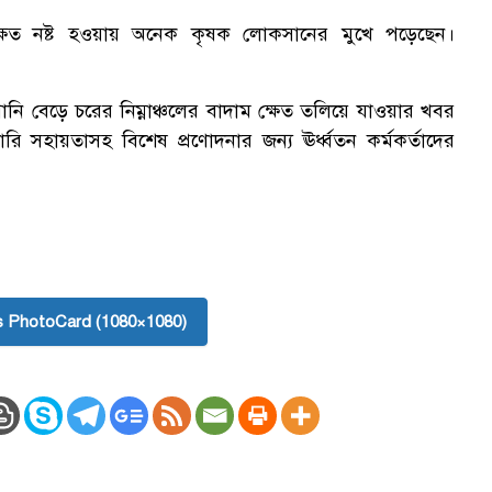
্ষেত নষ্ট হওয়ায় অনেক কৃষক লোকসানের মুখে পড়েছেন।
ানি বেড়ে চরের নিম্নাঞ্চলের বাদাম ক্ষেত তলিয়ে যাওয়ার খবর
রি সহায়তাসহ বিশেষ প্রণোদনার জন্য ঊর্ধ্বতন কর্মকর্তাদের
 PhotoCard (1080×1080)