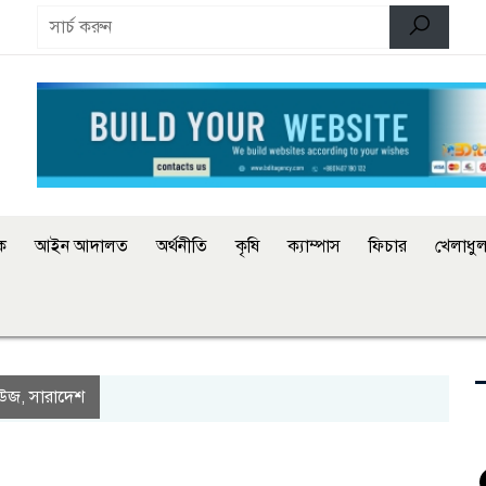
িক
আইন আদালত
অর্থনীতি
কৃষি
ক্যাম্পাস
ফিচার
খেলাধুল
িউজ
সারাদেশ
,