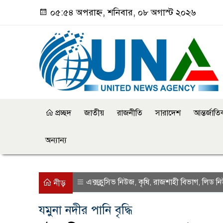
০৫:৫৪ অপরাহ্ন, শনিবার, ০৮ অগাস্ট ২০২৬
প্রচ্ছদ
জাতীয়
রাজনীতি
সারাদেশ
আন্তর্জাত
অন্যান্য
এক্সক্লুসিভ নিউজ
কৃষি
রাজশাহী বিভাগ
লিড ন
,
,
,
নীড়
যমুনা নদীর পানি বৃদ্ধি