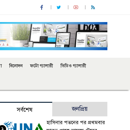
া
বিনোদন
ফটো গ্যালারী
ভিডিও গ্যালারী
জনপ্রিয়
সর্বশেষ
হাসিনার পতনের পর প্রথমবার
১