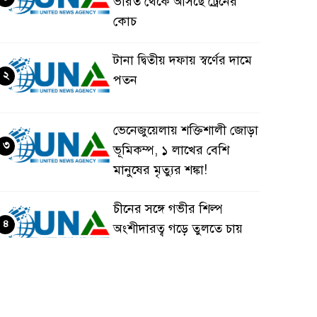
ভারত থেকে আসছে ট্রেনের
কোচ
টানা দ্বিতীয় দফায় স্বর্ণের দামে
২
পতন
ভেনেজুয়েলায় শক্তিশালী জোড়া
৩
ভূমিকম্প, ১ লাখের বেশি
মানুষের মৃত্যুর শঙ্কা!
চীনের সঙ্গে গভীর শিল্প
৪
অংশীদারত্ব গড়ে তুলতে চায়
বাংলাদেশ: প্রধানমন্ত্রী
ভেনেজুয়েলার পর জাপানেও
৫
৭.২ মাত্রার শক্তিশালী ভূমিকম্প