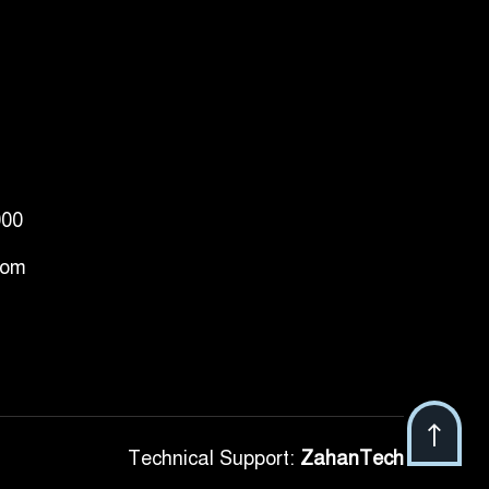
000
com
Technical Support:
ZahanTech