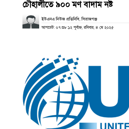
চৌহালীতে ৯০০ মণ বাদাম নষ্ট
ইউএনএ নিউজ প্রতিনিধি, সিরাজগঞ্জ
আপডেট: ০৭:৩৮:১২ পূর্বাহ্ন, রবিবার, ৪ মে ২০২৫