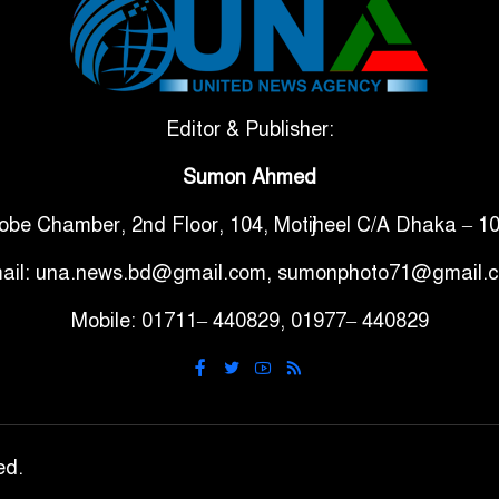
Editor & Publisher:
Sumon Ahmed
obe Chamber, 2nd Floor, 104, Motijheel C/A Dhaka – 1
ail: una.news.bd@gmail.com, sumonphoto71@gmail.
Mobile: 01711– 440829, 01977– 440829
ed.