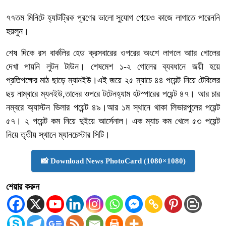
৭৭তম মিনিটে হ্যাটট্রিক পূরণের ভালো সুযোগ পেয়েও কাজে লাগাতে পারেননি
হয়লুন।
শেষ দিকে রস বার্কলির হেড ক্রসবারের ওপরের অংশে লাগলে আার গোলের
দেখা পায়নি লুটন টাউন। শেষমেশ ১-২ গোলের ব্যবধানে জয়ী হয়ে
প্রতিপক্ষের মাঠ ছাড়ে ম্যানইউ।এই জয়ে ২৫ ম্যাচে ৪৪ পয়েন্ট নিয়ে টেবিলের
ছয় নাম্বারে ম্যনইউ,তাদের ওপরে টটেনহ্যাম হটস্পারের পয়েন্ট ৪৭। আর চার
নম্বরে অ্যাস্টন ভিলার পয়েন্ট ৪৯।আর ১ম স্থানে থাকা লিভারপুলের পয়েন্ট
৫৭। ২ পয়েন্ট কম নিয়ে দুইয়ে আর্সেনাল। এক ম্যাচ কম খেলে ৫৩ পয়েন্ট
নিয়ে তৃতীয় স্থানে ম্যানচেস্টার সিটি।
📸 Download News PhotoCard (1080×1080)
শেয়ার করুন