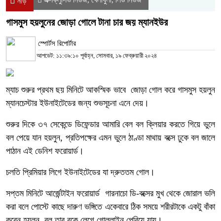
নীড়
গাসমুস হয়লুনের জোড়া গোলে টানা চার জয় ম্যানইউর
স্পোর্টস রিপোর্টার
আপডেট: ১১:৩৯:১০ পূর্বাহ্ন, সোমবার, ১৯ ফেব্রুয়ারী ২০২৪
ম্যাচ শুরুর প্রথম ছয় মিনিটে আকস্মিক ভাবে জোড়া গোল করে গাসমুস হয়লুন
ম্যানচেস্টার ইউনাইটেডের জন্য শুভসূচনা এনে দেয়।
শুরুর দিকে ৩৭ সেকেন্ডে ডিফেন্ডার আমারি বেল বল ক্লিয়ার করতে গিয়ে ভুলে
বল পেয়ে যান হয়লুন, প্রতিপক্ষের এমন ভুলে ঠাণ্ডা মাথায় বক্সে ঢুকে বল জালে
পাঠান এই ডেনিশ ফরোয়ার্ড।
চলতি প্রিমিয়ার লিগে ইউনাইটেডের যা দ্রুততম গোল।
সপ্তম মিনিটে আর্জেন্টাইন ফরোয়ার্ড গারনাচো ডি-বক্সের মুখ থেকে জোরাল ভলি
করা বলে পোস্টে কাছে দারুণ ভঙ্গিতে একেবারে ঠিক সময়ে শরীরটাকে একটু বাঁকা
করেন হয়লুন, বল তার বুকে লেগে গোললাইন পেরিয়ে যায়।