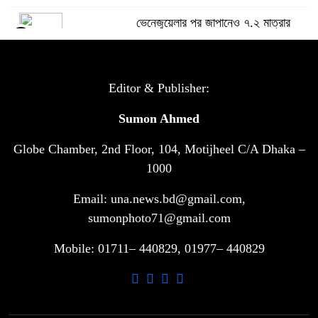
ভেনেজুয়েলার পর জাপানেও ৭.২ মাত্রার
৫
শক্তিশালী ভূমিকম্প
টানা ৩ ম্যাচে গোল ভিনির, ইতিহাস বলছে
Editor & Publisher:
৬
বিশ্বকাপ জিতবে ব্রাজিল
Sumon Ahmed
Globe Chamber, 2nd Floor, 104, Motijheel C/A Dhaka –
সরকারি ৩শ কেজি বই বিক্রির অভিযোগ
৭
মাদ্রাসা সুপারের বিরুদ্ধে
1000
Email: una.news.bd@gmail.com,
গাড়ি বিক্রির পর মালিকানা পরিবর্তনে কঠোর
sumonphoto71@gmail.com
৮
নির্দেশনা
Mobile: 01711– 440829, 01977– 440829
আ.লীগ ও বিএনপির বিরুদ্ধে সমানভাবে
৯
লড়াই চালিয়ে যেতে হবে: নাহিদ