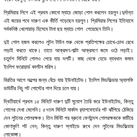
প্রিমিয়ার লিগে এই প্রথম কোনো ম্যাচে জোড়া গোল করলেন হয়লুন।দুর্দান্ত
এই জয়ের পথে দারুণ এক কীর্তি গড়েছেন হয়লুন। প্রিমিয়ার লিগের ইতিহাসে
সর্বকনিষ্ঠ খেলোয়াড় হিসেবে টানা ছয় ম্যাচে গোল পেয়েছেন তিনি।
দুই গোল হজম করলেও লুটন টাউন শুরু থেকে প্রতিপক্ষের চোখে-চোখ রেখে
লড়াই করতে থাকে। তাতে আক্রমণ-পাল্টা আক্রমণে জমে ওঠে লড়াই।
চতুর্দশ মিনিটে গোলও পেয়ে যায় দলটি। কাছ থেকে হেডে ব্যবধান কমান
ইংলিশ ফরোয়ার্ড কার্লটন মরিস।
বিরতির আগে অল্পের জন্য বেঁচে যায় ইউনাইটেড। ইংলিশ মিডফিল্ডার অ্যালফি
ডাউটির নিচু শট পোস্টের পাশ দিয়ে চলে যায়।
দ্বিতীয়ার্ধে প্রথম ১৫ মিনিটে দারুণ দুটি সুযোগ তৈরি করে ইউনাইটেড, কিন্তু
গোলের দেখা মেলেনি। ৫৭তম মিনিটে মার্কাস র‍্যাশফোর্ডের শট ঝাঁপিয়ে ঠেকিয়ে
দেন লুটনের গোলরক্ষক। তিন মিনিট পর ব্রুনো ফের্নান্দেস গোলরক্ষককে কাটিয়ে
কোণাকুণি শট নেন; কিন্তু দারুণ স্লাইডে রুখে দেন লুটনের মিডফিল্ডার
লোকোঙ্গা।