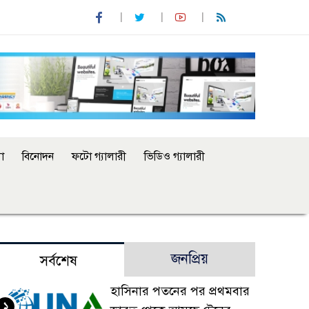
া
বিনোদন
ফটো গ্যালারী
ভিডিও গ্যালারী
জনপ্রিয়
সর্বশেষ
হাসিনার পতনের পর প্রথমবার
১