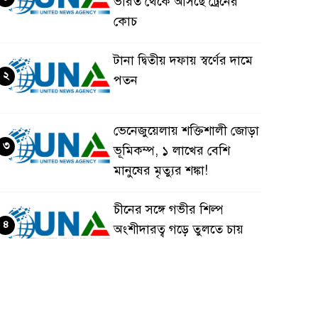
ভারত থেকে আসছে ট্রেনের
কোচ
টানা দ্বিতীয় দফায় স্বর্ণের দামে
২
পতন
ভেনেজুয়েলায় শক্তিশালী জোড়া
৩
ভূমিকম্প, ১ লাখের বেশি
মানুষের মৃত্যুর শঙ্কা!
চীনের সঙ্গে গভীর শিল্প
৪
অংশীদারত্ব গড়ে তুলতে চায়
বাংলাদেশ: প্রধানমন্ত্রী
ভেনেজুয়েলার পর জাপানেও
৫
৭.২ মাত্রার শক্তিশালী ভূমিকম্প