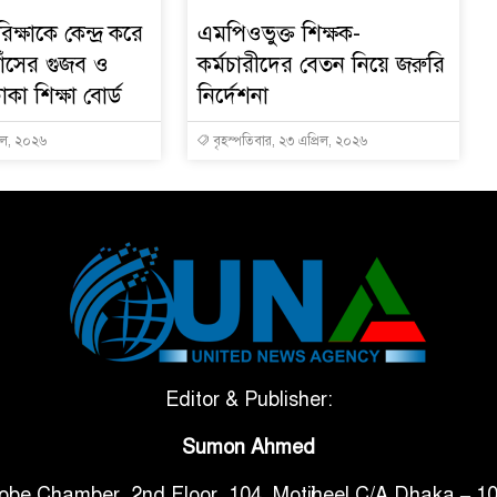
্ষাকে কেন্দ্র করে
এমপিওভুক্ত শিক্ষক-
ফাঁসের গুজব ও
কর্মচারীদের বেতন নিয়ে জরুরি
াকা শিক্ষা বোর্ড
নির্দেশনা
িল, ২০২৬
বৃহস্পতিবার, ২৩ এপ্রিল, ২০২৬
Editor & Publisher:
Sumon Ahmed
obe Chamber, 2nd Floor, 104, Motijheel C/A Dhaka – 1