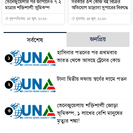
ভেনেজুয়েলার পর জাপানেও ৭.২
সরকারি ৩শ কেজি বই বিক্রির
মাত্রার শক্তিশালী ভূমিকম্প
অভিযোগ মাদ্রাসা সুপারের বিরুদ্ধে
বৃহস্পতিবার, ২৫ জুন, ২০২৬
বুধবার, ২৪ জুন, ২০২৬
জনপ্রিয়
সর্বশেষ
হাসিনার পতনের পর প্রথমবার
১
ভারত থেকে আসছে ট্রেনের কোচ
টানা দ্বিতীয় দফায় স্বর্ণের দামে পতন
২
ভেনেজুয়েলায় শক্তিশালী জোড়া
৩
ভূমিকম্প, ১ লাখের বেশি মানুষের
মৃত্যুর শঙ্কা!