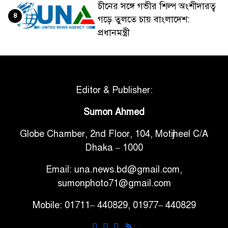
চীনের সঙ্গে গভীর শিল্প অংশীদারত্ব
৪
গড়ে তুলতে চায় বাংলাদেশ:
প্রধানমন্ত্রী
ভেনেজুয়েলার পর জাপানেও ৭.২
৫
মাত্রার শক্তিশালী ভূমিকম্প
Editor & Publisher:
টানা ৩ ম্যাচে গোল ভিনির, ইতিহাস
Sumon Ahmed
৬
বলছে বিশ্বকাপ জিতবে ব্রাজিল
Globe Chamber, 2nd Floor, 104, Motijheel C/A
Dhaka – 1000
সরকারি ৩শ কেজি বই বিক্রির
৭
অভিযোগ মাদ্রাসা সুপারের বিরুদ্ধে
Email: una.news.bd@gmail.com,
sumonphoto71@gmail.com
গাড়ি বিক্রির পর মালিকানা
Mobile: 01711– 440829, 01977– 440829
৮
পরিবর্তনে কঠোর নির্দেশনা