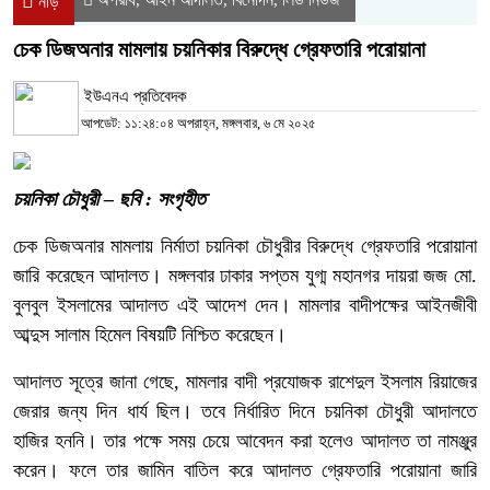
নীড়
চেক ডিজঅনার মামলায় চয়নিকার বিরুদ্ধে গ্রেফতারি পরোয়ানা
ইউএনএ প্রতিবেদক
আপডেট: ১১:২৪:০৪ অপরাহ্ন, মঙ্গলবার, ৬ মে ২০২৫
চয়নিকা চৌধুরী – ছবি : সংগৃহীত
চেক ডিজঅনার মামলায় নির্মাতা চয়নিকা চৌধুরীর বিরুদ্ধে গ্রেফতারি পরোয়ানা
জারি করেছেন আদালত। মঙ্গলবার ঢাকার সপ্তম যুগ্ম মহানগর দায়রা জজ মো.
বুলবুল ইসলামের আদালত এই আদেশ দেন। মামলার বাদীপক্ষের আইনজীবী
আব্দুস সালাম হিমেল বিষয়টি নিশ্চিত করেছেন।
আদালত সূত্রে জানা গেছে, মামলার বাদী প্রযোজক রাশেদুল ইসলাম রিয়াজের
জেরার জন্য দিন ধার্য ছিল। তবে নির্ধারিত দিনে চয়নিকা চৌধুরী আদালতে
হাজির হননি। তার পক্ষে সময় চেয়ে আবেদন করা হলেও আদালত তা নামঞ্জুর
করেন। ফলে তার জামিন বাতিল করে আদালত গ্রেফতারি পরোয়ানা জারি