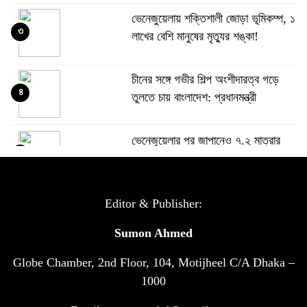
ভেনেজুয়েলায় শক্তিশালী জোড়া ভূমিকম্প, ১
৩
লাখের বেশি মানুষের মৃত্যুর শঙ্কা!
চীনের সঙ্গে গভীর শিল্প অংশীদারত্ব গড়ে
৪
তুলতে চায় বাংলাদেশ: প্রধানমন্ত্রী
ভেনেজুয়েলার পর জাপানেও ৭.২ মাত্রার
৫
শক্তিশালী ভূমিকম্প
টানা ৩ ম্যাচে গোল ভিনির, ইতিহাস বলছে
Editor & Publisher:
৬
বিশ্বকাপ জিতবে ব্রাজিল
Sumon Ahmed
Globe Chamber, 2nd Floor, 104, Motijheel C/A Dhaka –
সরকারি ৩শ কেজি বই বিক্রির অভিযোগ
৭
মাদ্রাসা সুপারের বিরুদ্ধে
1000