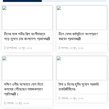
চীনের সঙ্গে গভীর শিল্প অংশীদারত্ব
চীনে যেসব কর্মসূচিতে অংশগ্রহণ
গড়ে তুলতে চায় বাংলাদেশ: প্রধানমন্ত্রী
করবেন প্রধানমন্ত্রী
বৃহস্পতিবার, ২৫ জুন, ২০২৬
মঙ্গলবার, ২৩ জুন, ২০২৬
দক্ষিণ এশীয় সম্মেলনে যোগ দিতে
টানা ৪ দিনের ছুটির সুযোগ সরকারি
কলম্বো পৌঁছেছেন সমাজকল্যাণ
চাকরিজীবীদের
প্রতিমন্ত্রী।
সোমবার, ২২ জুন, ২০২৬
সোমবার, ২২ জুন, ২০২৬