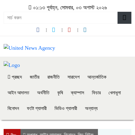
০১:১৩ পূর্বাহ্ন, সোমবার, ০৩ অগাস্ট ২০২৬
প্রচ্ছদ
জাতীয়
রাজনীতি
সারাদেশ
আন্তর্জাতিক
আইন আদালত
অর্থনীতি
কৃষি
ক্যাম্পাস
ফিচার
খেলাধুলা
বিনোদন
ফটো গ্যালারী
ভিডিও গ্যালারী
অন্যান্য
অপরাধ
আইন আদালত
বিনোদন
লিড নিউজ
,
,
,