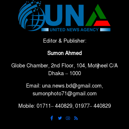
টানা ৩ ম্যাচে গোল ভিনির, ইতিহাস
৬
বলছে বিশ্বকাপ জিতবে ব্রাজিল
সরকারি ৩শ কেজি বই বিক্রির
Editor & Publisher:
৭
অভিযোগ মাদ্রাসা সুপারের বিরুদ্ধে
Sumon Ahmed
Globe Chamber, 2nd Floor, 104, Motijheel C/A
গাড়ি বিক্রির পর মালিকানা
৮
Dhaka – 1000
পরিবর্তনে কঠোর নির্দেশনা
Email: una.news.bd@gmail.com,
আ.লীগ ও বিএনপির বিরুদ্ধে
sumonphoto71@gmail.com
৯
সমানভাবে লড়াই চালিয়ে যেতে হবে:
Mobile: 01711– 440829, 01977– 440829
নাহিদ
ঢাবিতে মাথায় কাঁঠাল পড়ে মালির
১০