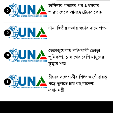
হাসিনার পতনের পর প্রথমবার
১
ভারত থেকে আসছে ট্রেনের কোচ
টানা দ্বিতীয় দফায় স্বর্ণের দামে পতন
২
ভেনেজুয়েলায় শক্তিশালী জোড়া
৩
ভূমিকম্প, ১ লাখের বেশি মানুষের
মৃত্যুর শঙ্কা!
চীনের সঙ্গে গভীর শিল্প অংশীদারত্ব
৪
গড়ে তুলতে চায় বাংলাদেশ:
প্রধানমন্ত্রী
ভেনেজুয়েলার পর জাপানেও ৭.২
৫
মাত্রার শক্তিশালী ভূমিকম্প