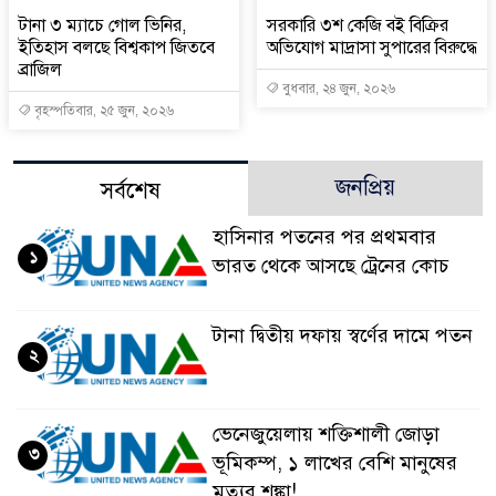
টানা ৩ ম্যাচে গোল ভিনির,
সরকারি ৩শ কেজি বই বিক্রির
ইতিহাস বলছে বিশ্বকাপ জিতবে
অভিযোগ মাদ্রাসা সুপারের বিরুদ্ধে
ব্রাজিল
বুধবার, ২৪ জুন, ২০২৬
বৃহস্পতিবার, ২৫ জুন, ২০২৬
জনপ্রিয়
সর্বশেষ
হাসিনার পতনের পর প্রথমবার
১
ভারত থেকে আসছে ট্রেনের কোচ
টানা দ্বিতীয় দফায় স্বর্ণের দামে পতন
২
ভেনেজুয়েলায় শক্তিশালী জোড়া
৩
ভূমিকম্প, ১ লাখের বেশি মানুষের
মৃত্যুর শঙ্কা!