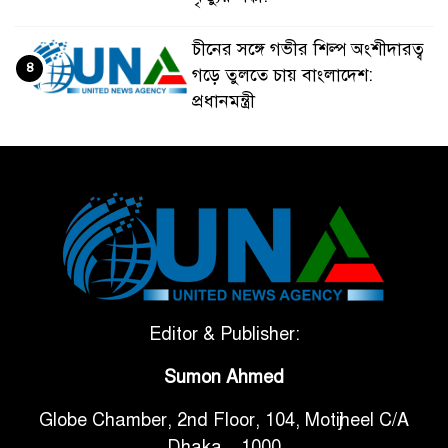
চীনের সঙ্গে গভীর শিল্প অংশীদারত্ব
৪
গড়ে তুলতে চায় বাংলাদেশ:
প্রধানমন্ত্রী
ভেনেজুয়েলার পর জাপানেও ৭.২
৫
মাত্রার শক্তিশালী ভূমিকম্প
টানা ৩ ম্যাচে গোল ভিনির, ইতিহাস
৬
বলছে বিশ্বকাপ জিতবে ব্রাজিল
সরকারি ৩শ কেজি বই বিক্রির
Editor & Publisher:
৭
অভিযোগ মাদ্রাসা সুপারের বিরুদ্ধে
Sumon Ahmed
Globe Chamber, 2nd Floor, 104, Motijheel C/A
গাড়ি বিক্রির পর মালিকানা
৮
Dhaka – 1000
পরিবর্তনে কঠোর নির্দেশনা