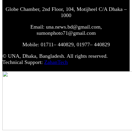
Globe Chamber, 2nd Floor, 104, Motijheel C/A Dhaka –
1000
Email: una.news.bd@gmail.com,
sumonphoto71@gmail.com
Mobile: 01711– 440829, 01977– 440829
© UNA, Dhaka, Bangladesh. All rights reserved.
Technical Support:
ZahanTech