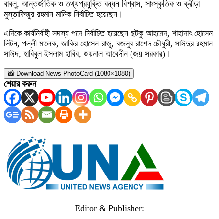
বাবলু, আন্তর্জাতিক ও তথ্যপ্রযুক্তি বন্ধন বিশ্বাস, সাংস্কৃতিক ও ক্রীড়া
মুস্তাফিজুর রহমান মানিক নির্বাচিত হয়েছেন।
এদিকে কার্যনির্বাহী সদস্য পদে নির্বাচিত হয়েছেন ছটকু আহমেদ, শাহাদাৎ হোসেন
লিটন, পল্লী মালেক, জাকির হোসেন রাজু, বজলুর রাশেদ চৌধুরী, সাঈদুর রহমান
সাঈদ, হাবিবুল ইসলাম হাবিব, জয়নাল আবেদীন (জয় সরকার)।
📸 Download News PhotoCard (1080×1080)
শেয়ার করুন
Editor & Publisher: