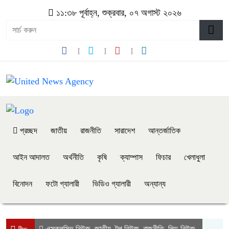
১১:৩৮ পূর্বাহ্ন, শুক্রবার, ০৭ অগাস্ট ২০২৬
প্রচ্ছদ
জাতীয়
রাজনীতি
সারাদেশ
আন্তর্জাতিক
আইন আদালত
অর্থনীতি
কৃষি
ক্যাম্পাস
ফিচার
খেলাধুলা
বিনোদন
ফটো গ্যালারী
ভিডিও গ্যালারী
অন্যান্য
এক্সক্লুসিভ নিউজ
জাতীয়
টপ নিউজ
রাজনীতি
লিড নিউজ
,
,
,
,