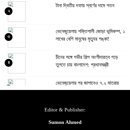
টানা দ্বিতীয় দফায় স্বর্ণের দামে পতন
২
ভেনেজুয়েলায় শক্তিশালী জোড়া ভূমিকম্প, ১
৩
লাখের বেশি মানুষের মৃত্যুর শঙ্কা!
চীনের সঙ্গে গভীর শিল্প অংশীদারত্ব গড়ে
৪
তুলতে চায় বাংলাদেশ: প্রধানমন্ত্রী
ভেনেজুয়েলার পর জাপানেও ৭.২ মাত্রার
৫
শক্তিশালী ভূমিকম্প
টানা ৩ ম্যাচে গোল ভিনির, ইতিহাস বলছে
Editor & Publisher:
৬
বিশ্বকাপ জিতবে ব্রাজিল
Sumon Ahmed