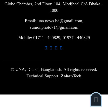
Globe Chamber, 2nd Floor, 104, Motijheel C/A Dhaka –
সরকারি ৩শ কেজি বই বিক্রির অভিযোগ
৭
মাদ্রাসা সুপারের বিরুদ্ধে
1000
Email: una.news.bd@gmail.com,
গাড়ি বিক্রির পর মালিকানা পরিবর্তনে কঠোর
sumonphoto71@gmail.com
৮
নির্দেশনা
Mobile: 01711– 440829, 01977– 440829
আ.লীগ ও বিএনপির বিরুদ্ধে সমানভাবে
৯
লড়াই চালিয়ে যেতে হবে: নাহিদ
ঢাবিতে মাথায় কাঁঠাল পড়ে মালির মৃত্যু
© UNA, Dhaka, Bangladesh. All rights reserved.
১০
Technical Support:
ZahanTech