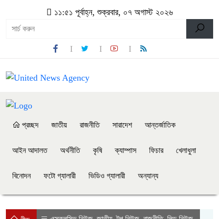
১১:৫১ পূর্বাহ্ন, শুক্রবার, ০৭ অগাস্ট ২০২৬
প্রচ্ছদ
জাতীয়
রাজনীতি
সারাদেশ
আন্তর্জাতিক
আইন আদালত
অর্থনীতি
কৃষি
ক্যাম্পাস
ফিচার
খেলাধুলা
বিনোদন
ফটো গ্যালারী
ভিডিও গ্যালারী
অন্যান্য
এক্সক্লুসিভ নিউজ
জাতীয়
টপ নিউজ
রাজনীতি
লিড নিউজ
,
,
,
,