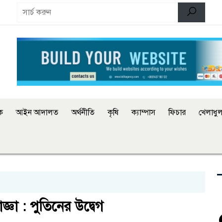
িক
আইন আদালত
অর্থনীতি
কৃষি
ক্যাম্পাস
ফিচার
খেলাধুল
্ঞা : পুতিনের উদ্বেগ