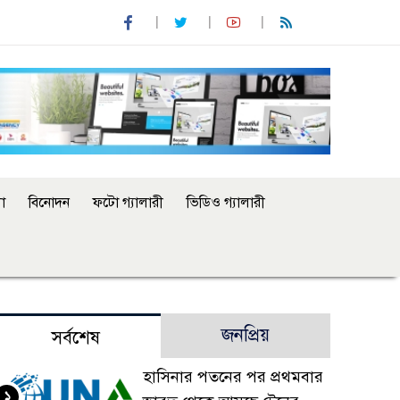
া
বিনোদন
ফটো গ্যালারী
ভিডিও গ্যালারী
জনপ্রিয়
সর্বশেষ
হাসিনার পতনের পর প্রথমবার
১