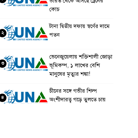
ভারত থেকে আসছে ট্রেনের
কোচ
টানা দ্বিতীয় দফায় স্বর্ণের দামে
২
পতন
ভেনেজুয়েলায় শক্তিশালী জোড়া
৩
ভূমিকম্প, ১ লাখের বেশি
মানুষের মৃত্যুর শঙ্কা!
চীনের সঙ্গে গভীর শিল্প
৪
অংশীদারত্ব গড়ে তুলতে চায়
বাংলাদেশ: প্রধানমন্ত্রী
ভেনেজুয়েলার পর জাপানেও
৫
৭.২ মাত্রার শক্তিশালী ভূমিকম্প