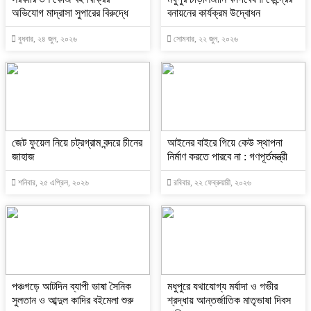
অভিযোগ মাদ্রাসা সুপারের বিরুদ্ধে
বনায়নের কার্যক্রম উদ্বোধন
বুধবার, ২৪ জুন, ২০২৬
সোমবার, ২২ জুন, ২০২৬
জেট ফুয়েল নিয়ে চট্রগ্রাম বন্দরে চীনের
আইনের বাইরে গিয়ে কেউ স্থাপনা
জাহাজ
নির্মাণ করতে পারবে না : গণপূর্তমন্ত্রী
শনিবার, ২৫ এপ্রিল, ২০২৬
রবিবার, ২২ ফেব্রুয়ারী, ২০২৬
পঞ্চগড়ে আটদিন ব্যাপী ভাষা সৈনিক
মধুপুরে যথাযোগ্য মর্যাদা ও গভীর
সুলতান ও আব্দুল কাদির বইমেলা শুরু
শ্রদ্ধায় আন্তর্জাতিক মাতৃভাষা দিবস