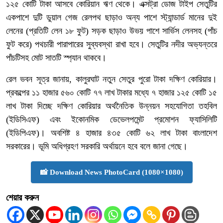
১২৫ কোটি টাকা আসবে কোরিয়ান ঋণ থেকে। এক্সট্রা ডোজ টাইপ সেতুটির
একপাশে দুটি ডুয়াল গেজ রেলপথ ছাড়াও অন্য পাশে স্ট্যান্ডার্ড মানের দুই
লেনের (প্রতিটি লেন ১৮ ফুট) সড়ক ছাড়াও উভয় পাশে সার্ভিস লেনসহ (পাঁচ
ফুট করে) পথচারী পারাপারের সুব্যবস্থা রাখা হবে। সেতুটির নদীর অভ্যন্তরে
পাঁচটিসহ মোট সাতটি স্প্যান থাকবে।
রেল ভবন সূত্র জানায়, কালুরঘাট নতুন সেতুর পুরো টাকা দক্ষিণ কোরিয়ার।
প্রকল্পের ১১ হাজার ৫৬০ কোটি ৭৭ লাখ টাকার মধ্যে ৭ হাজার ১২৫ কোটি ১৫
লাখ টাকা দিচ্ছে দক্ষিণ কোরিয়ার অর্থনৈতিক উন্নয়ন সহযোগিতা তহবিল
(ইডিসিএফ) এবং ইকোনমিক ডেভেলপমেন্ট প্রমোশন ফ্যাসিলিটি
(ইডিপিএফ)। অবশিষ্ট ৪ হাজার ৪৩৫ কোটি ৬২ লাখ টাকা বাংলাদেশ
সরকারের। ভূমি অধিগ্রহণ সরকারি অর্থায়নে হবে বলে জানা গেছে।
📸 Download News PhotoCard (1080×1080)
শেয়ার করুন