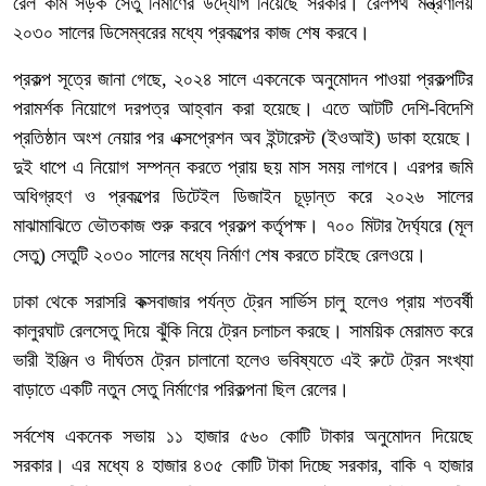
রেল কাম সড়ক সেতু নির্মাণের উদ্যোগ নিয়েছে সরকার। রেলপথ মন্ত্রণালয়
২০৩০ সালের ডিসেম্বরের মধ্যে প্রকল্পের কাজ শেষ করবে।
প্রকল্প সূত্রে জানা গেছে, ২০২৪ সালে একনেকে অনুমোদন পাওয়া প্রকল্পটির
পরামর্শক নিয়োগে দরপত্র আহ্বান করা হয়েছে। এতে আটটি দেশি-বিদেশি
প্রতিষ্ঠান অংশ নেয়ার পর এক্সপ্রেশন অব ইন্টারেস্ট (ইওআই) ডাকা হয়েছে।
দুই ধাপে এ নিয়োগ সম্পন্ন করতে প্রায় ছয় মাস সময় লাগবে। এরপর জমি
অধিগ্রহণ ও প্রকল্পের ডিটেইল ডিজাইন চূড়ান্ত করে ২০২৬ সালের
মাঝামাঝিতে ভৌতকাজ শুরু করবে প্রকল্প কর্তৃপক্ষ। ৭০০ মিটার দৈর্ঘ্যরে (মূল
সেতু) সেতুটি ২০৩০ সালের মধ্যে নির্মাণ শেষ করতে চাইছে রেলওয়ে।
ঢাকা থেকে সরাসরি কক্সবাজার পর্যন্ত ট্রেন সার্ভিস চালু হলেও প্রায় শতবর্ষী
কালুরঘাট রেলসেতু দিয়ে ঝুঁকি নিয়ে ট্রেন চলাচল করছে। সাময়িক মেরামত করে
ভারী ইঞ্জিন ও দীর্ঘতম ট্রেন চালানো হলেও ভবিষ্যতে এই রুটে ট্রেন সংখ্যা
বাড়াতে একটি নতুন সেতু নির্মাণের পরিকল্পনা ছিল রেলের।
সর্বশেষ একনেক সভায় ১১ হাজার ৫৬০ কোটি টাকার অনুমোদন দিয়েছে
সরকার। এর মধ্যে ৪ হাজার ৪৩৫ কোটি টাকা দিচ্ছে সরকার, বাকি ৭ হাজার