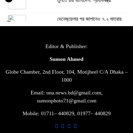
তুলতে চায় বাংলাদেশ: প্রধানমন্ত্রী
ভেনেজুয়েলার পর জাপানেও ৭.২ মাত্রার
৫
শক্তিশালী ভূমিকম্প
টানা ৩ ম্যাচে গোল ভিনির, ইতিহাস বলছে
Editor & Publisher:
৬
বিশ্বকাপ জিতবে ব্রাজিল
Sumon Ahmed
Globe Chamber, 2nd Floor, 104, Motijheel C/A Dhaka –
সরকারি ৩শ কেজি বই বিক্রির অভিযোগ
৭
মাদ্রাসা সুপারের বিরুদ্ধে
1000
Email: una.news.bd@gmail.com,
গাড়ি বিক্রির পর মালিকানা পরিবর্তনে কঠোর
sumonphoto71@gmail.com
৮
নির্দেশনা
Mobile: 01711– 440829, 01977– 440829
আ.লীগ ও বিএনপির বিরুদ্ধে সমানভাবে
৯
লড়াই চালিয়ে যেতে হবে: নাহিদ