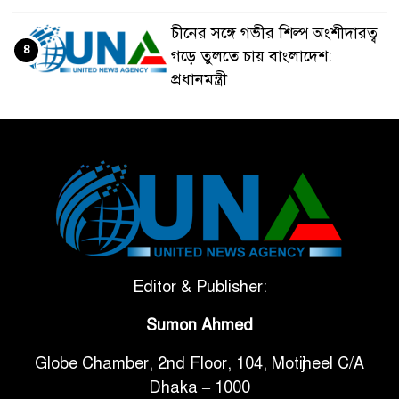
চীনের সঙ্গে গভীর শিল্প অংশীদারত্ব
৪
গড়ে তুলতে চায় বাংলাদেশ:
প্রধানমন্ত্রী
ভেনেজুয়েলার পর জাপানেও ৭.২
৫
মাত্রার শক্তিশালী ভূমিকম্প
টানা ৩ ম্যাচে গোল ভিনির, ইতিহাস
৬
বলছে বিশ্বকাপ জিতবে ব্রাজিল
সরকারি ৩শ কেজি বই বিক্রির
Editor & Publisher:
৭
অভিযোগ মাদ্রাসা সুপারের বিরুদ্ধে
Sumon Ahmed
Globe Chamber, 2nd Floor, 104, Motijheel C/A
গাড়ি বিক্রির পর মালিকানা
৮
Dhaka – 1000
পরিবর্তনে কঠোর নির্দেশনা