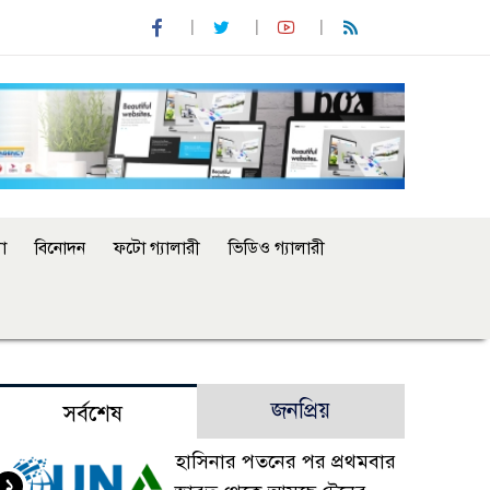
া
বিনোদন
ফটো গ্যালারী
ভিডিও গ্যালারী
জনপ্রিয়
সর্বশেষ
হাসিনার পতনের পর প্রথমবার
১