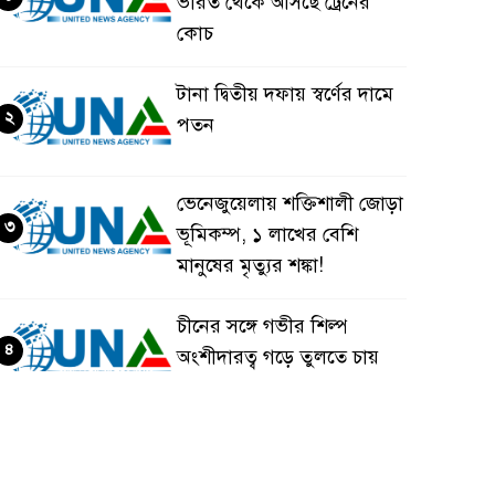
ভারত থেকে আসছে ট্রেনের
কোচ
টানা দ্বিতীয় দফায় স্বর্ণের দামে
২
পতন
ভেনেজুয়েলায় শক্তিশালী জোড়া
৩
ভূমিকম্প, ১ লাখের বেশি
মানুষের মৃত্যুর শঙ্কা!
চীনের সঙ্গে গভীর শিল্প
৪
অংশীদারত্ব গড়ে তুলতে চায়
বাংলাদেশ: প্রধানমন্ত্রী
ভেনেজুয়েলার পর জাপানেও
৫
৭.২ মাত্রার শক্তিশালী ভূমিকম্প