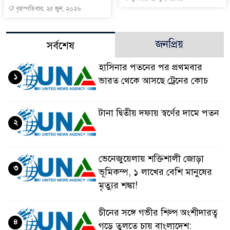
বৃহস্পতিবার, ২৫ জুন, ২০২৬
জনপ্রিয়
সর্বশেষ
হাসিনার পতনের পর প্রথমবার
১
ভারত থেকে আসছে ট্রেনের কোচ
টানা দ্বিতীয় দফায় স্বর্ণের দামে পতন
২
ভেনেজুয়েলায় শক্তিশালী জোড়া
৩
ভূমিকম্প, ১ লাখের বেশি মানুষের
মৃত্যুর শঙ্কা!
চীনের সঙ্গে গভীর শিল্প অংশীদারত্ব
৪
গড়ে তুলতে চায় বাংলাদেশ: