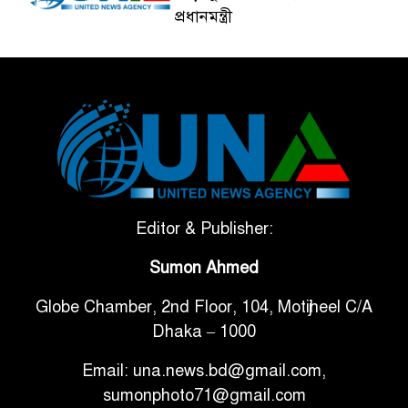
প্রধানমন্ত্রী
ভেনেজুয়েলার পর জাপানেও ৭.২
৫
মাত্রার শক্তিশালী ভূমিকম্প
টানা ৩ ম্যাচে গোল ভিনির, ইতিহাস
৬
বলছে বিশ্বকাপ জিতবে ব্রাজিল
সরকারি ৩শ কেজি বই বিক্রির
Editor & Publisher:
৭
অভিযোগ মাদ্রাসা সুপারের বিরুদ্ধে
Sumon Ahmed
Globe Chamber, 2nd Floor, 104, Motijheel C/A
গাড়ি বিক্রির পর মালিকানা
৮
Dhaka – 1000
পরিবর্তনে কঠোর নির্দেশনা
Email: una.news.bd@gmail.com,
আ.লীগ ও বিএনপির বিরুদ্ধে
sumonphoto71@gmail.com
৯