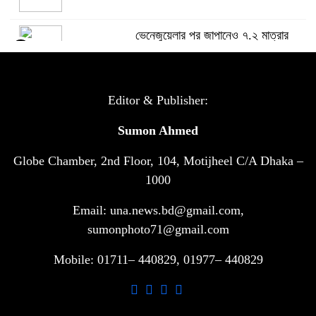
ভেনেজুয়েলার পর জাপানেও ৭.২ মাত্রার
৫
শক্তিশালী ভূমিকম্প
টানা ৩ ম্যাচে গোল ভিনির, ইতিহাস বলছে
Editor & Publisher:
৬
বিশ্বকাপ জিতবে ব্রাজিল
Sumon Ahmed
Globe Chamber, 2nd Floor, 104, Motijheel C/A Dhaka –
সরকারি ৩শ কেজি বই বিক্রির অভিযোগ
৭
মাদ্রাসা সুপারের বিরুদ্ধে
1000
Email: una.news.bd@gmail.com,
গাড়ি বিক্রির পর মালিকানা পরিবর্তনে কঠোর
sumonphoto71@gmail.com
৮
নির্দেশনা
Mobile: 01711– 440829, 01977– 440829
আ.লীগ ও বিএনপির বিরুদ্ধে সমানভাবে
৯
লড়াই চালিয়ে যেতে হবে: নাহিদ