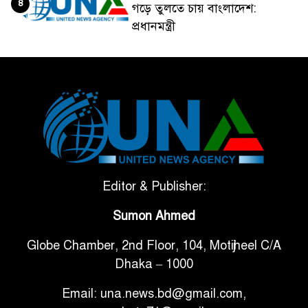
৪
গড়ে তুলতে চায় বাংলাদেশ:
প্রধানমন্ত্রী
ভেনেজুয়েলার পর জাপানেও ৭.২
৫
মাত্রার শক্তিশালী ভূমিকম্প
টানা ৩ ম্যাচে গোল ভিনির, ইতিহাস
৬
বলছে বিশ্বকাপ জিতবে ব্রাজিল
সরকারি ৩শ কেজি বই বিক্রির
Editor & Publisher:
৭
অভিযোগ মাদ্রাসা সুপারের বিরুদ্ধে
Sumon Ahmed
Globe Chamber, 2nd Floor, 104, Motijheel C/A
গাড়ি বিক্রির পর মালিকানা
৮
Dhaka – 1000
পরিবর্তনে কঠোর নির্দেশনা
Email: una.news.bd@gmail.com,
আ.লীগ ও বিএনপির বিরুদ্ধে