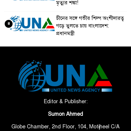
মৃত্যুর শঙ্কা!
চীনের সঙ্গে গভীর শিল্প অংশীদারত্ব
৪
গড়ে তুলতে চায় বাংলাদেশ:
প্রধানমন্ত্রী
ভেনেজুয়েলার পর জাপানেও ৭.২
৫
মাত্রার শক্তিশালী ভূমিকম্প
টানা ৩ ম্যাচে গোল ভিনির, ইতিহাস
৬
বলছে বিশ্বকাপ জিতবে ব্রাজিল
সরকারি ৩শ কেজি বই বিক্রির
Editor & Publisher:
৭
অভিযোগ মাদ্রাসা সুপারের বিরুদ্ধে
Sumon Ahmed
Globe Chamber, 2nd Floor, 104, Motijheel C/A
গাড়ি বিক্রির পর মালিকানা