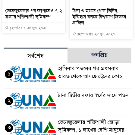
ভেনেজুয়েলার পর জাপানেও ৭.২
টানা ৩ ম্যাচে গোল ভিনির,
মাত্রার শক্তিশালী ভূমিকম্প
ইতিহাস বলছে বিশ্বকাপ জিতবে
ব্রাজিল
বৃহস্পতিবার, ২৫ জুন, ২০২৬
বৃহস্পতিবার, ২৫ জুন, ২০২৬
জনপ্রিয়
সর্বশেষ
হাসিনার পতনের পর প্রথমবার
১
ভারত থেকে আসছে ট্রেনের কোচ
টানা দ্বিতীয় দফায় স্বর্ণের দামে পতন
২
ভেনেজুয়েলায় শক্তিশালী জোড়া
৩
ভূমিকম্প, ১ লাখের বেশি মানুষের