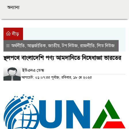
অন্যান্য
নীড়
অর্থনীতি
আন্তর্জাতিক
জাতীয়
টপ নিউজ
রাজনীতি
লিড নিউজ
,
,
,
,
,
স্থলপথে বাংলাদেশি পণ্য আমদানিতে নিষেধাজ্ঞা ভারতের
ইউএনএ ডেস্ক
আপডেট: ০১:০৭:৫৫ পূর্বাহ্ন, রবিবার, ১৮ মে ২০২৫