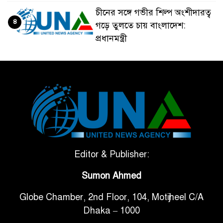
চীনের সঙ্গে গভীর শিল্প অংশীদারত্ব
৪
গড়ে তুলতে চায় বাংলাদেশ:
প্রধানমন্ত্রী
ভেনেজুয়েলার পর জাপানেও ৭.২
৫
মাত্রার শক্তিশালী ভূমিকম্প
টানা ৩ ম্যাচে গোল ভিনির, ইতিহাস
৬
বলছে বিশ্বকাপ জিতবে ব্রাজিল
সরকারি ৩শ কেজি বই বিক্রির
Editor & Publisher:
৭
অভিযোগ মাদ্রাসা সুপারের বিরুদ্ধে
Sumon Ahmed
Globe Chamber, 2nd Floor, 104, Motijheel C/A
গাড়ি বিক্রির পর মালিকানা
৮
Dhaka – 1000
পরিবর্তনে কঠোর নির্দেশনা