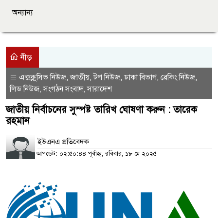
অন্যান্য
নীড়
এক্সক্লুসিভ নিউজ
জাতীয়
টপ নিউজ
ঢাকা বিভাগ
ব্রেকিং নিউজ
,
,
,
,
,
লিড নিউজ
সংগঠন সংবাদ
সারাদেশ
,
,
জাতীয় নির্বাচনের সুস্পষ্ট তারিখ ঘোষণা করুন : তারেক
রহমান
ইউএনএ প্রতিবেদক
আপডেট: ০২:৫০:৪৪ পূর্বাহ্ন, রবিবার, ১৮ মে ২০২৫