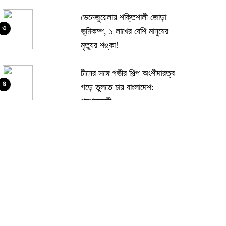
ভেনেজুয়েলায় শক্তিশালী জোড়া
৩
ভূমিকম্প, ১ লাখের বেশি মানুষের
মৃত্যুর শঙ্কা!
চীনের সঙ্গে গভীর শিল্প অংশীদারত্ব
৪
গড়ে তুলতে চায় বাংলাদেশ:
প্রধানমন্ত্রী
ভেনেজুয়েলার পর জাপানেও ৭.২
৫
মাত্রার শক্তিশালী ভূমিকম্প
টানা ৩ ম্যাচে গোল ভিনির, ইতিহাস
৬
বলছে বিশ্বকাপ জিতবে ব্রাজিল