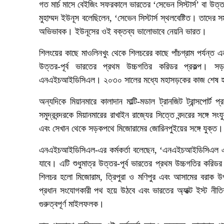
গত মার্চ মাসে বেইজিং সফরকালে ভারতের ‘সেভেন সিস্টার্স’ বা উত্তর পূ
মুহাম্মদ ইউনূস বলেছিলেন, ‘সেভেন সিস্টার্স স্থলবেষ্টিত। তাদ
অভিভাবক। ইউনূসের ওই বক্তব্য ভালোভাবে নেয়নি ভারত।
শিলংয়ের কাছে মাওলিনখুং থেকে শিলচরের কাছে পাঁচগ্রাম পর্যন্
উত্তর-পূর্ব ভারতের প্রথম উচ্চগতির করিডর প্রকল্প। স
এনএইচআইডিসিএল। ২০৩০ সালের মধ্যে মহাসড়কের কাজ শেষ হব
অন্যদিকে মিয়ানমারে কালাদান মাল্টি-মডাল ট্রানজিট ট্রান্সপোর্ট 
সমুদ্রবন্দরকে মিয়ানমারের রাখাইন রাজ্যের সিত্তে বন্দরের সঙ্গে 
এবং সেখান থেকে সড়কপথে মিজোরামের জোরিনপুইয়ের সঙ্গে যুক্ত।
এনএইচআইডিসিএল-এর কর্মকর্তা বলেছেন, ‘এনএইচআইডিসিএল এই 
যাবে। এটি শুধুমাত্র উত্তর-পূর্ব ভারতের প্রথম উচ্চগতির করিডর
শিলচর হলো মিজোরাম, ত্রিপুরা ও মণিপুর এবং আসামের বরাক উ
প্রধান সংযোগকারী পথ হয়ে উঠবে এবং ভারতের অ্যাক্ট ইস্ট নীতি
গুরুত্বপূর্ণ মাইলফলক।