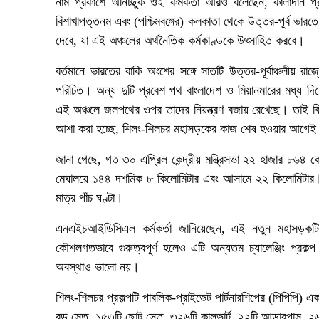
নাম প্রকাশে অনিচ্ছুক ওই কর্মকর্তা আরও বলেছেন, কালাদান প্র
বিশাখাপত্তনম এবং (পশ্চিমবঙ্গের) কলকাতা থেকে উত্তর-পূর্ব ভা
দেবে, যা এই অঞ্চলের অর্থনৈতিক কর্মকাণ্ডকে উৎসাহিত করবে।
বর্তমানে ভারতের বাকি অংশের সঙ্গে সাতটি উত্তর-পূর্বাঞ্চলীয়
পরিচিত। অন্য দুটি প্রবেশ পথ বাংলাদেশ ও মিয়ানমারের মধ্য দিয়
এই অঞ্চলে জলপথের ওপর তাদের নিয়ন্ত্রণ বজায় রেখেছে। তাই বিক
আশা করা হচ্ছে, শিলং-শিলচর মহাসড়কের কাজ শেষ হওয়ার আগেই এ
জানা গেছে, গত ৩০ এপ্রিল কেন্দ্রীয় মন্ত্রিসভা ২২ হাজার ৮৬৪ কো
মেঘালয়ে ১৪৪ দশমিক ৮ কিলোমিটার এবং আসামে ২২ কিলোমিটার।
মাত্র পাঁচ ঘণ্টা।
এনএইচআইডিসিএল কর্মকর্তা জানিয়েছেন, এই নতুন মহাসড়কটি 
কৌশলগতভাবে গুরুত্বপূর্ণ হলেও এটি অন্যতম চ্যালেঞ্জিং প্রকল
অবস্থাও ভালো নয়।
শিলং-শিলচর প্রকল্পটি পাবলিক-প্রাইভেট পার্টনারশিপের (পিপিপি)
বড় সেতু, ১৫৩টি ছোট সেতু, ৩২৬টি কালভার্ট, ২২টি আন্ডারপাস, ২