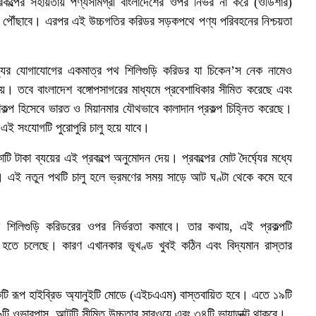
কল্পের সহায়তায় পণ্যসামগ্রী বাংলাদেশের ওপর নির্ভর না করে (ওডিশার)
রতে পৌঁছাবে। এরপর এই উচ্চগতির করিডর সড়কপথে পণ্য পরিবহনের নিশ্চয়তা
 রাজ্যের যোগাযোগের একমাত্র পথ শিলিগুড়ি করিডর যা চিকেন’স নেক নামেও
ে। তবে বাংলাদেশ বঙ্গোপসাগরের মাধ্যমে প্রবেশাধিকার সীমিত করেছে এবং
ল্প হিসেবে ভারত ও মিয়ানমার যৌথভাবে কালাদান প্রকল্প চিহ্নিত করেছে।
ই সংযোগটি পুরোপুরি চালু হয়ে যাবে।
টি টাকা ব্যয়ের এই প্রকল্পে অনুমোদন দেয়। প্রকল্পের মোট দৈর্ঘ্যের মধ্যে
 এই নতুন পথটি চালু হলে ভ্রমণের সময় সাড়ে আট ঘণ্টা থেকে কমে হবে
শিলিগুড়ি করিডরের ওপর নির্ভরতা কমাবে। তার কথায়, এই প্রকল্পটি
্প হতে চলেছে। কারণ এখানকার ভূখণ্ড খুবই কঠিন এবং বিদ্যমান রাস্তার
 একটি রূপ হাইব্রিড অ্যানুইটি মোডে (এইচএএম) বাস্তবায়িত হবে। এতে ১৯টি
৬টি ওভারপাস, আটটি সীমিত উচ্চতার সাবওয়ে এবং ৩৪টি ভায়াডাক্ট থাকবে।