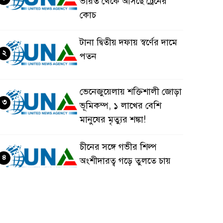
ভারত থেকে আসছে ট্রেনের
কোচ
টানা দ্বিতীয় দফায় স্বর্ণের দামে
২
পতন
ভেনেজুয়েলায় শক্তিশালী জোড়া
৩
ভূমিকম্প, ১ লাখের বেশি
মানুষের মৃত্যুর শঙ্কা!
চীনের সঙ্গে গভীর শিল্প
৪
অংশীদারত্ব গড়ে তুলতে চায়
বাংলাদেশ: প্রধানমন্ত্রী
ভেনেজুয়েলার পর জাপানেও
৫
৭.২ মাত্রার শক্তিশালী ভূমিকম্প