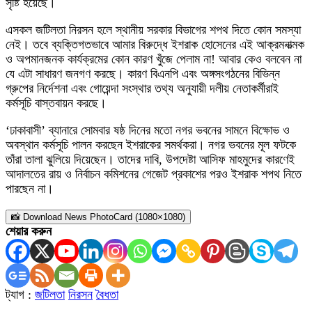
সৃষ্টি হয়েছে।
এসকল জটিলতা নিরসন হলে স্থানীয় সরকার বিভাগের শপথ দিতে কোন সমস্যা
নেই। তবে ব্যক্তিগতভাবে আমার বিরুদ্ধে ইশরাক হোসেনের এই আক্রমনাত্মক
ও অপমানজনক কার্যক্রমের কোন কারণ খুঁজে পেলাম না! আবার কেও বলবেন না
যে এটা সাধারণ জনগণ করছে। কারণ বিএনপি এবং অঙ্গসংগঠনের বিভিন্ন
গ্রুপের নির্দেশনা এবং গোয়েন্দা সংস্থার তথ্য অনুযায়ী দলীয় নেতাকর্মীরাই
কর্মসূচি বাস্তবায়ন করছে।
‘ঢাকাবাসী’ ব্যানারে সোমবার ষষ্ঠ দিনের মতো নগর ভবনের সামনে বিক্ষোভ ও
অবস্থান কর্মসূচি পালন করছেন ইশরাকের সমর্থকরা। নগর ভবনের মূল ফটকে
তাঁরা তালা ঝুলিয়ে দিয়েছেন। তাদের দাবি, উপদেষ্টা আসিফ মাহমুদের কারণেই
আদালতের রায় ও নির্বাচন কমিশনের গেজেট প্রকাশের পরও ইশরাক শপথ নিতে
পারছেন না।
📸 Download News PhotoCard (1080×1080)
শেয়ার করুন
ট্যাগ :
জটিলতা
নিরসন
বৈধতা