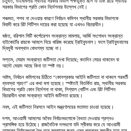
চতুর্থত, ওইমামলায় স্থানীয় সরকার বিভাগ পক্ষভুক্ত ছিল না এবং রায়ে স্থানীয়
সরকার বিভাগের প্রতি কোন নির্দেশনার উল্লেখ নেই।
পঞ্চমত, শপথ না দেওয়ার কারণে নির্বাচন কমিশন স্থানীয় সরকার বিভাগকে
বিবাদী করে রিট পিটিশন দায়ের করা হয়েছে যা এখনও বিচারাধীন।
ষষ্ঠত, বরিশাল সিটি কর্পোরেশন সংক্রান্ত মামলায়, আর্জি সংশোধন সংক্রান্ত
হাইকোর্টের রায়কে আমলে নিয়ে খারিজ করেছে ট্রাইব্যুনাল। ফলে ট্রাইব্যুনালের
দ্বিমুখী অবস্থান বোধগম্য হচ্ছে না।
সপ্তম, মেয়াদ সংক্রান্ত জটিলতা দেখা দিয়েছে; কতদিন মেয়র থাকবেন বা
আদৌ মেয়াদ আছে কিনা তা স্পষ্ট নয়।
অষ্টম, নির্বাচন কমিশনের চিঠিতে “কোনপ্রকার আইনি জটিলতা না থাকলে পরবর্তী
ব্যবস্থা গ্রহণ” এর কথা বলা হয়েছে। স্পষ্টতই বিতর্কিত রায়, স্থানীয় সরকার
বিভাগের প্রতি কোন নির্দেশনা না থাকা, লিগ্যাল নোটিশ এবং রিট পিটিশন
বিচারাধীন থাকা সংক্রান্ত আইনি জটিলতা রয়েছে।
নবম, এই জটিলতা নিরসনে আইন মন্ত্রণালয়ের মতামত চাওয়া হয়েছে।
দশম, আওয়ামী আমলের অবৈধ নির্বাচনগুলোকে বৈধতা দেওয়ার প্রশ্নও
প্রাসঙ্গিক হয়ে উঠেছে। রাজনৈতিক দলগুলো যদি স্বীকার করে যে আওয়ামী
আমলের নির্বাচনগুলো বৈধ তবে সরকারের জন্য এসব প্রশ্নের সম্মুখীন হতে হবে