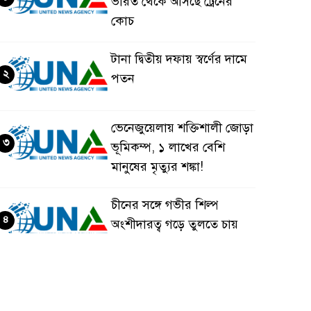
ভারত থেকে আসছে ট্রেনের
কোচ
টানা দ্বিতীয় দফায় স্বর্ণের দামে
২
পতন
ভেনেজুয়েলায় শক্তিশালী জোড়া
৩
ভূমিকম্প, ১ লাখের বেশি
মানুষের মৃত্যুর শঙ্কা!
চীনের সঙ্গে গভীর শিল্প
৪
অংশীদারত্ব গড়ে তুলতে চায়
বাংলাদেশ: প্রধানমন্ত্রী
ভেনেজুয়েলার পর জাপানেও
৫
৭.২ মাত্রার শক্তিশালী ভূমিকম্প