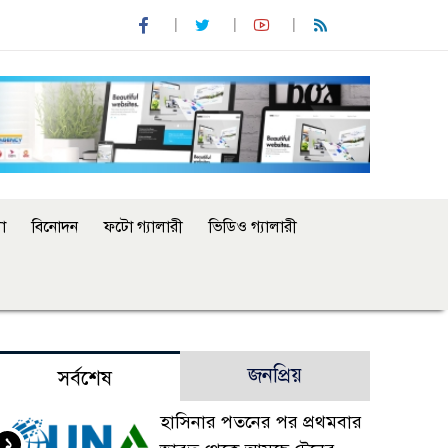
া
বিনোদন
ফটো গ্যালারী
ভিডিও গ্যালারী
জনপ্রিয়
সর্বশেষ
হাসিনার পতনের পর প্রথমবার
১