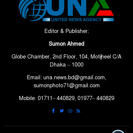
টানা ৩ ম্যাচে গোল ভিনির, ইতিহাস
৬
বলছে বিশ্বকাপ জিতবে ব্রাজিল
সরকারি ৩শ কেজি বই বিক্রির
Editor & Publisher:
৭
অভিযোগ মাদ্রাসা সুপারের বিরুদ্ধে
Sumon Ahmed
Globe Chamber, 2nd Floor, 104, Motijheel C/A
গাড়ি বিক্রির পর মালিকানা
৮
Dhaka – 1000
পরিবর্তনে কঠোর নির্দেশনা
Email: una.news.bd@gmail.com,
আ.লীগ ও বিএনপির বিরুদ্ধে
sumonphoto71@gmail.com
৯
সমানভাবে লড়াই চালিয়ে যেতে হবে:
Mobile: 01711– 440829, 01977– 440829
নাহিদ
ঢাবিতে মাথায় কাঁঠাল পড়ে মালির
১০
মৃত্যু