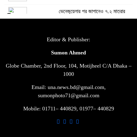
ভেনেজুয়েলার পর জাপানেও ৭.২ মাত্রার
৫
শক্তিশালী ভূমিকম্প
টানা ৩ ম্যাচে গোল ভিনির, ইতিহাস বলছে
Editor & Publisher:
৬
বিশ্বকাপ জিতবে ব্রাজিল
Sumon Ahmed
Globe Chamber, 2nd Floor, 104, Motijheel C/A Dhaka –
সরকারি ৩শ কেজি বই বিক্রির অভিযোগ
৭
মাদ্রাসা সুপারের বিরুদ্ধে
1000
Email: una.news.bd@gmail.com,
গাড়ি বিক্রির পর মালিকানা পরিবর্তনে কঠোর
sumonphoto71@gmail.com
৮
নির্দেশনা
Mobile: 01711– 440829, 01977– 440829
আ.লীগ ও বিএনপির বিরুদ্ধে সমানভাবে
৯
লড়াই চালিয়ে যেতে হবে: নাহিদ